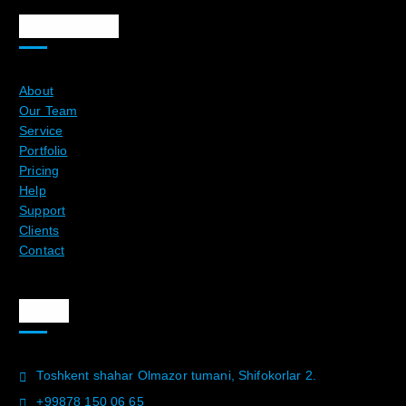
Ma`lumotlar
About
Our Team
Service
Portfolio
Pricing
Help
Support
Clients
Contact
Aloqa
Toshkent shahar Olmazor tumani, Shifokorlar 2.
+99878 150 06 65