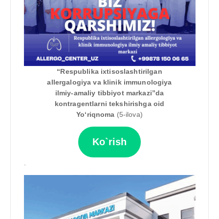
“Respublika ixtisoslashtirilgan
allergalogiya va klinik immunologiya
ilmiy-amaliy tibbiyot markazi”da
kontragentlarni tekshirishga oid
Yo‘riqnoma
(5-ilova)
Ko`rish
.