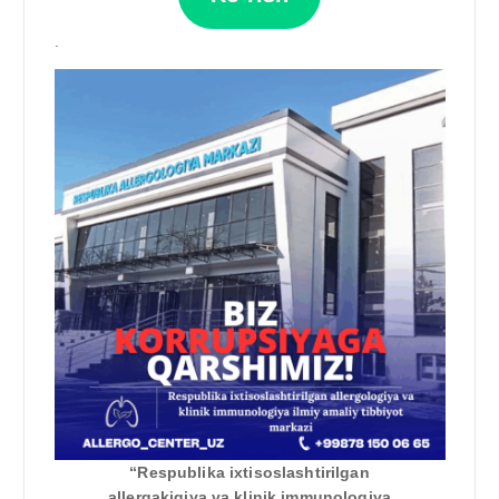
.
“Respublika ixtisoslashtirilgan
allergakjgiya va klinik immunologiya