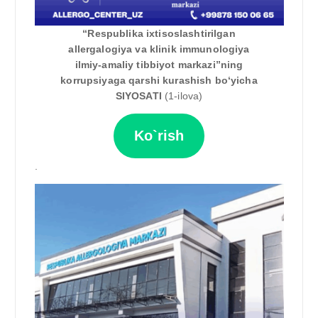
“Respublika ixtisoslashtirilgan
allergalogiya va klinik immunologiya
ilmiy-amaliy tibbiyot markazi”ning
korrupsiyaga qarshi kurashish bo‘yicha
SIYOSATI
(1-ilova)
Ko`rish
.