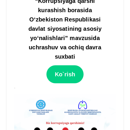
“Korrupsiyaga qarshi
kurashish borasida
O‘zbekiston Respublikasi
davlat siyosatining asosiy
yo‘nalishlari” mavzusida
uchrashuv va ochiq davra
suxbati
Ko`rish
.