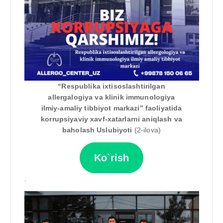
“Respublika ixtisoslashtirilgan
allergalogiya va klinik immunologiya
ilmiy-amaliy tibbiyot markazi” faoliyatida
korrupsiyaviy xavf-xatarlarni aniqlash va
baholash Uslubiyoti
(2-ilova)
Ko`rish
.