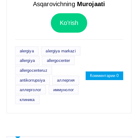
Asqarovichning
Murojaati
Ko’rish
alergiya
alergiya markazi
allergiya
allergocenter
allergocenteruz
Комментарии 0
antikorrupsiya
аллергия
аллерголог
иммунолог
клиника