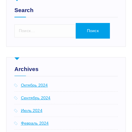
Search
Н
а
й
т
и
:
Archives
Октябрь 2024
Сентябрь 2024
Июль 2024
Февраль 2024