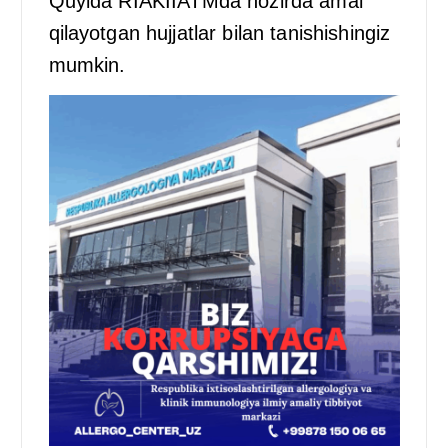
Quyida RIAKIIATMda hozirda amal
qilayotgan hujjatlar bilan tanishishingiz
mumkin.