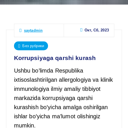
Окт, Сб, 2023
saytadmin
Без рубрики
Korrupsiyaga qarshi kurash
Ushbu bo’limda Respublika
ixtisoslashtirilgan allergologiya va klinik
immunologiya ilmiy amaliy tibbiyot
markazida korrupsiyaga qarshi
kurashish bo’yicha amalga oshirilgan
ishlar bo’yicha ma’lumot olishingiz
mumkin.