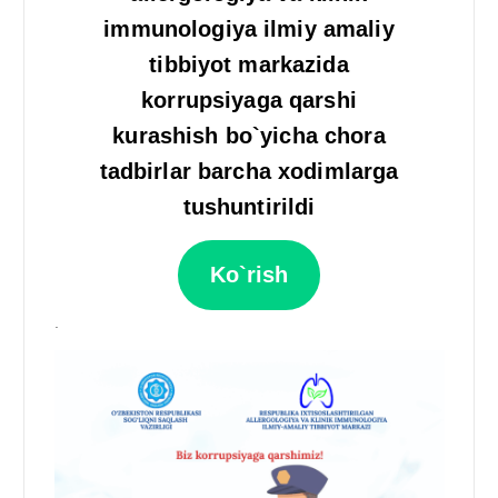
immunologiya ilmiy amaliy
tibbiyot markazida
korrupsiyaga qarshi
kurashish bo`yicha chora
tadbirlar barcha xodimlarga
tushuntirildi
Ko`rish
.