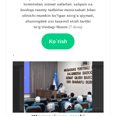
tomonidan xizmat safarlari, xalqaro va
boshqa rasmiy tadbirlar munosabati bilan
olinishi mumkin bo‘lgan sovg‘a qiymati,
shuningdek uni tasarruf etish tartibi
to‘g‘risidagi Nizom
(7-ilova)
Ko`rish
.