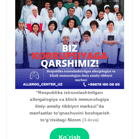
“Respublika ixtisoslashtirilgan
allergalogiya va klinik immunologiya
ilmiy-amaliy tibbiyot markazi”da
manfaatlar toʻqnashuvini boshqarish
toʻgʻrisidagi Nizom
(3-ilova)
Ko`rish