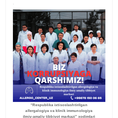
.
“Respublika ixtisoslashtirilgan
allergalogiya va klinik immunologiya
ilmiy-amaliy tibbiyot markazi” xodimlari