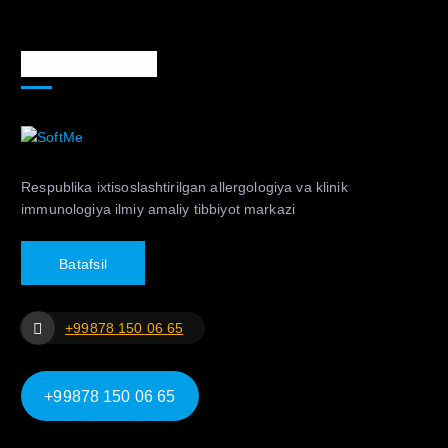
Markaz haqida
Respublika ixtisoslashtirilgan allergologiya va klinik
immunologiya ilmiy amaliy tibbiyot markazi
B
a
t
a
f
s
i
l
+99878 150 06 65
+99878 150 06 65