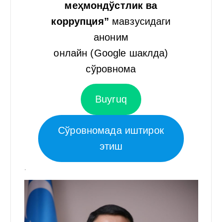
меҳмондўстлик ва
коррупция”
мавзусидаги
аноним
онлайн (Google шаклда)
сўровнома
Buyruq
Сўровномада иштирок
этиш
.