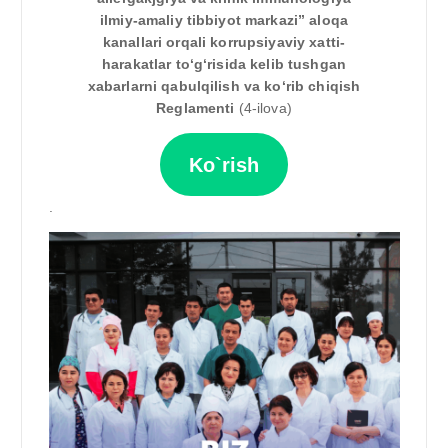
ilmiy-amaliy tibbiyot markazi” aloqa
kanallari orqali korrupsiyaviy xatti-
harakatlar to‘g‘risida kelib tushgan
xabarlarni qabulqilish va ko‘rib chiqish
Reglamenti
(4-ilova)
Ko`rish
.