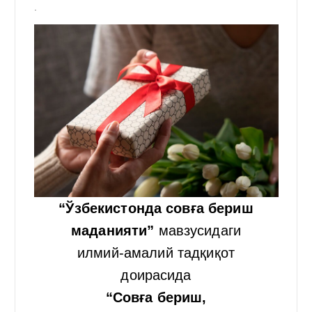
.
“Ўзбекистонда совға бериш
маданияти”
мавзусидаги
илмий-амалий тадқиқот
доирасида
“Совға бериш,