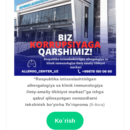
“Respublika ixtisoslashtirilgan
allrergalogiya va klinik immunologiya
ilmiy-amaliy tibbiyot markazi”ga ishga
qabul qilinayotgan nomzodlarni
tekshirish boʻyicha Yo’riqnoma
(6-ilova)
Ko`rish