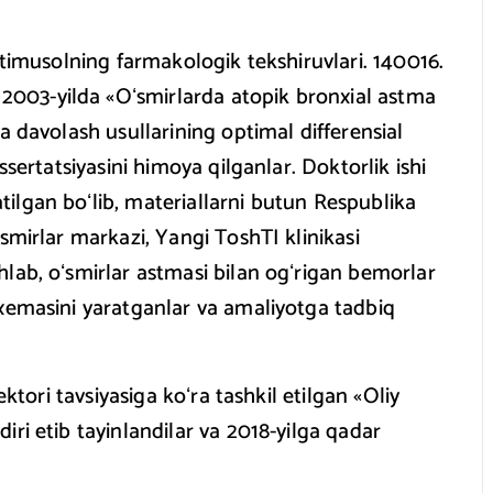
Stimusolning farmakologik tekshiruvlari. 140016.
003-yilda «Oʻsmirlarda atopik bronxial astma
a davolash usullarining optimal differensial
ssertatsiyasini himoya qilganlar. Doktorlik ishi
ilgan boʻlib, materiallarni butun Respublika
smirlar markazi, Yangi ToshTI klinikasi
lab, oʻsmirlar astmasi bilan ogʻrigan bemorlar
sxemasini yaratganlar va amaliyotga tadbiq
ektori tavsiyasiga koʻra tashkil etilgan «Oliy
ri etib tayinlandilar va 2018-yilga qadar