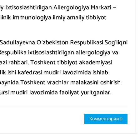
 Ixtisoslashtirilgan Allergologiya Markazi —
klinik immunologiya ilmiy amaliy tibbiyot
Sadullayevna Oʻzbekiston Respublikasi Sogʻliqni
espublika ixtisoslashtirilgan allergologiya va
azi rahbari, Toshkent tibbiyot akademiyasi
ik ishi kafedrasi mudiri lavozimida ishlab
aynida Toshkent vrachlar malakasini oshirish
ursi mudiri lavozimida faoliyat yuritganlar.
Комментарии 0