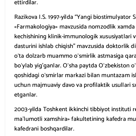
ettirdilar.
Razikova I.S. 1997-yilda “Yangi biostimulyator 
«Farmakologiya» mavzusida nomzodlik xamda 2
kechishining klinik-immunologik xususiyatlari v
dasturini ishlab chiqish” mavzusida doktorlik di
oʻta dolzarb muammo oʻsmirlik astmasiga qarat
boʻylab yig’ganlar. Oʻsha paytda Oʻzbekiston oʻ
qoshidagi oʻsmirlar markazi bilan muntazam ish
uchun majmuaviy davo va profilaktik usullari 
etganlar.
2003-yilda Toshkent ikkinchi tibbiyot instituti r
maʼlumotli xamshira» fakultetining kafedra mudi
kafedrani boshqardilar.