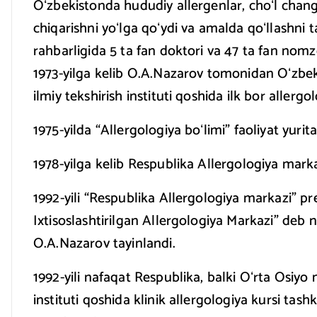
Oʻzbekistonda hududiy allergenlar, choʻl changl
chiqarishni yoʻlga qoʻydi va amalda qoʻllashni 
rahbarligida 5 ta fan doktori va 47 ta fan nomzod
1973-yilga kelib O.A.Nazarov tomonidan Oʻzbekis
ilmiy tekshirish instituti qoshida ilk bor allergol
1975-yilda “Allergologiya boʻlimi” faoliyat yurit
1978-yilga kelib Respublika Allergologiya markazi
1992-yili “Respublika Allergologiya markazi” p
Ixtisoslashtirilgan Allergologiya Markazi” deb
O.A.Nazarov tayinlandi.
1992-yili nafaqat Respublika, balki Oʻrta Osiyo
instituti qoshida klinik allergologiya kursi tashk