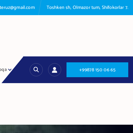
nteruz@gmail.com
Toshken sh, Olmazor tum, Shifokorlar 7.
oqa
+
9
9
8
7
8
1
5
0
0
6
6
5