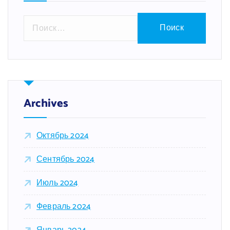
Н
а
й
т
и
:
Archives
Октябрь 2024
Сентябрь 2024
Июль 2024
Февраль 2024