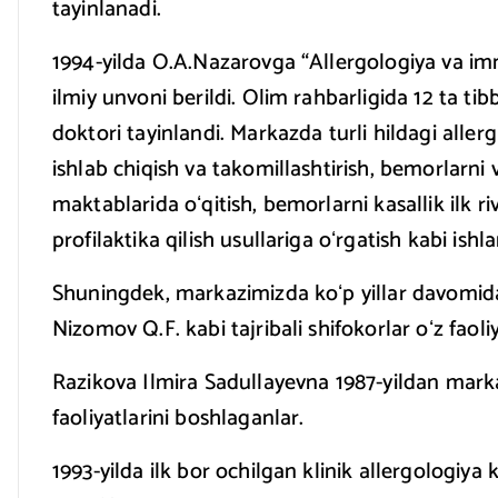
tayinlanadi.
1994-yilda O.A.Nazarovga “Allergologiya va imm
ilmiy unvoni berildi. Olim rahbarligida 12 ta tib
doktori tayinlandi. Markazda turli hildagi allergi
ishlab chiqish va takomillashtirish, bemorlarni v
maktablarida oʻqitish, bemorlarni kasallik ilk 
profilaktika qilish usullariga oʻrgatish kabi ishla
Shuningdek, markazimizda koʻp yillar davomida 
Nizomov Q.F. kabi tajribali shifokorlar oʻz faoli
Razikova Ilmira Sadullayevna 1987-yildan markaz
faoliyatlarini boshlaganlar.
1993-yilda ilk bor ochilgan klinik allergologiya k