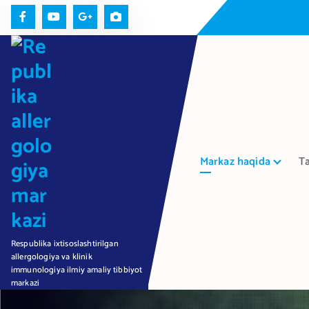
П
е
р
е
й
т
и
к
с
Markaz haqida
Ta
о
д
е
р
ж
Respublika ixtisoslashtirilgan
а
allergologiya va klinik
н
immunologiya ilmiy amaliy tibbiyot
и
markazi
ю