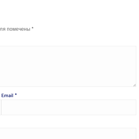
оля помечены
*
Email
*