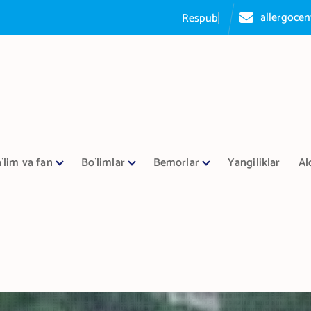
allergoce
R
e
s
p
u
b
l
i
k
a
a
l
l
`lim va fan
Bo`limlar
Bemorlar
Yangiliklar
Al