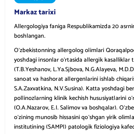
Markaz tarixi
Allergologiya faniga Respublikamizda 20 asrning
boshlangan.
Oʻzbekistonning allergolog olimlari Qoraqalpog
yoshdagi insonlar oʻrtasida allergik kasalliklar 
(T.B.Yeshanov, L.Ya.Sjbova, N.G.Alayeva, M.D.D
sanoat va hashorat allergenlarini ishlab chiqar
S.A.Zaxvatkina, N.V.Susina). Katta yoshdagi b
pollinozlarning klinik kechish hususiyatlarini oʻ
(O.A.Nazarov, E.I. Salimov va boshqalar). Oʻzbek
oʻzining munosib hissasini qoʻshgan yirik oliml
institutining (SAMPI) patologik fiziologiya kaf