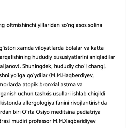
 oltmishinchi yillaridan soʻng asos solina
ʻiston xamda viloyatlarda bolalar va katta
tarqalishining hududiy xususiyatlarini aniqladilar
aljanov). Shuningdek, hududiy choʻl changi,
ishni yoʻlga qoʻydilar (M.M.Haqberdiyev,
emorlarda atopik bronxial astma va
rganish uchun tashxis usullari ishlab chiqildi
istonda allergologiya fanini rivojlantirishda
ardan biri Oʻrta Osiyo meditsina pediatriya
edrasi mudiri professor M.M.Xaqberidiyev