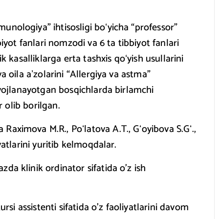
unologiya” ihtisosligi boʻyicha “professor”
biyot fanlari nomzodi va 6 ta tibbiyot fanlari
k kasalliklarga erta tashxis qoʻyish usullarini
a oila aʼzolarini “Allergiya va astma”
rivojlanayotgan bosqichlarda birlamchi
r olib borilgan.
Raximova M.R., Poʻlatova A.T., Gʻoyibova S.Gʻ.,
yatlarini yuritib kelmoqdalar.
da klinik ordinator sifatida o’z ish
ursi assistenti sifatida o’z faoliyatlarini davom