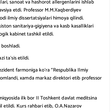
ari, sanoat va hashorot allergenlarini ishlab
tavsiya etdi. Professor M.M.Xaqberdiyev
i ilmiy dissertatsiyalari himoya qilindi.
ton sanitariya-gigiyena va kasb kasalliklari
ogik kabinet tashkil etildi.
a boshladi.
 taʼsis etildi.
rezident farmoniga koʻra “Respublika Ilmiy
 nomlandi, xamda markaz direktori etib professor
 miqyosida ilk bor II Toshkent davlat meditsina
il etildi. Kurs rahbari etib, O.A.Nazarov