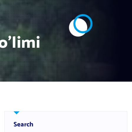
o’limi
Search