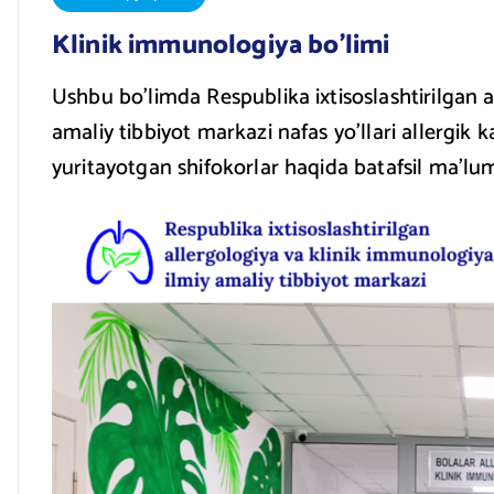
Klinik immunologiya bo’limi
Ushbu bo’limda Respublika ixtisoslashtirilgan a
amaliy tibbiyot markazi nafas yo’llari allergik k
yuritayotgan shifokorlar haqida batafsil ma’lu