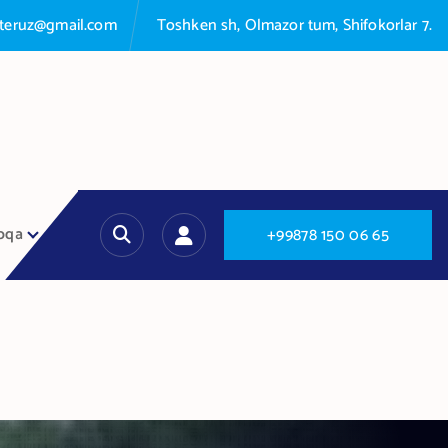
nteruz@gmail.com
Toshken sh, Olmazor tum, Shifokorlar 7.
oqa
+
9
9
8
7
8
1
5
0
0
6
6
5