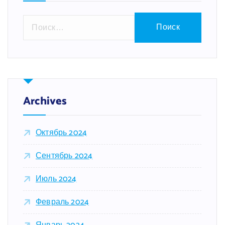
Н
а
й
т
и
:
Archives
Октябрь 2024
Сентябрь 2024
Июль 2024
Февраль 2024