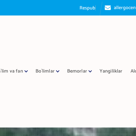
allergoce
R
e
s
p
u
b
l
i
k
a
a
l
l
e
r
g
o
l
o
g
i
`lim va fan
Bo`limlar
Bemorlar
Yangiliklar
Al