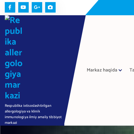
П
е
р
е
й
т
и
к
с
Markaz haqida
Ta
о
д
е
р
ж
Respublika ixtisoslashtirilgan
а
allergologiya va klinik
н
immunologiya ilmiy amaliy tibbiyot
и
markazi
ю