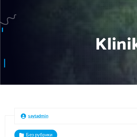
Klini
saytadmin
Без рубрики