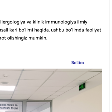
llergologiya va klinik immunologiya ilmiy
asallikari bo’limi haqida, ushbu bo’limda faoliyat
mot olishingiz mumkin.