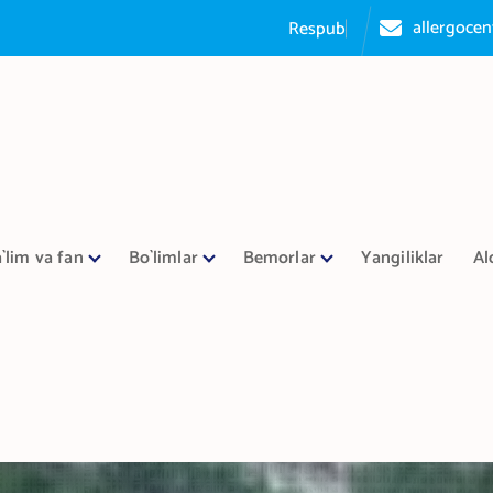
allergoce
R
e
s
p
u
b
l
i
k
a
a
l
l
e
r
g
o
l
o
g
i
`lim va fan
Bo`limlar
Bemorlar
Yangiliklar
Al