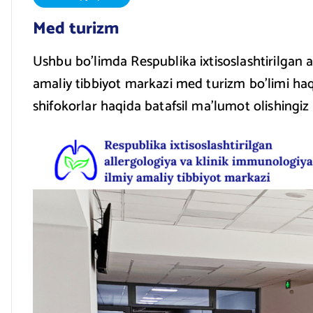
Med turizm
Ushbu bo’limda Respublika ixtisoslashtirilgan a
amaliy tibbiyot markazi med turizm bo’limi haq
shifokorlar haqida batafsil ma’lumot olishingi