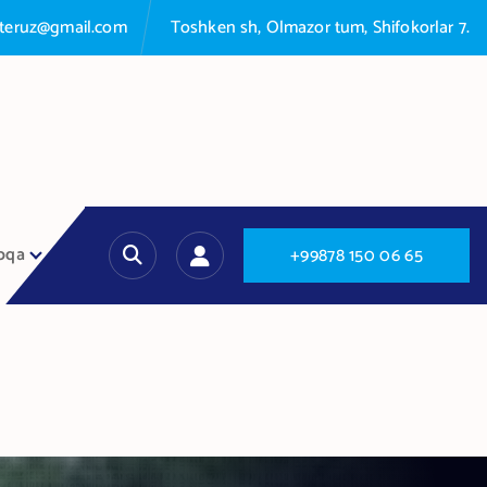
nteruz@gmail.com
Toshken sh, Olmazor tum, Shifokorlar 7.
oqa
+
9
9
8
7
8
1
5
0
0
6
6
5