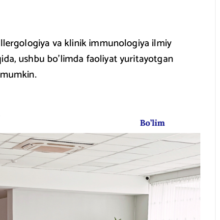
llergologiya va klinik immunologiya ilmiy
ida, ushbu bo’limda faoliyat yuritayotgan
z mumkin.