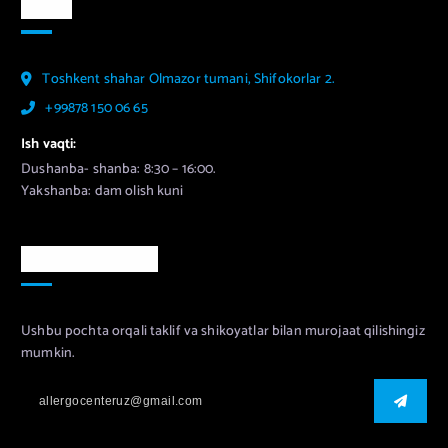
Aloqa
Toshkent shahar Olmazor tumani, Shifokorlar 2.
+99878 150 06 65
Ish vaqti:
Dushanba- shanba: 8:30 – 16:00.
Yakshanba: dam olish kuni
Murojaat uchun
Ushbu pochta orqali taklif va shikoyatlar bilan murojaat qilishingiz
mumkin.