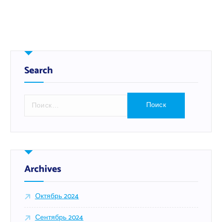
Search
Н
а
й
т
и
:
Archives
Октябрь 2024
Сентябрь 2024