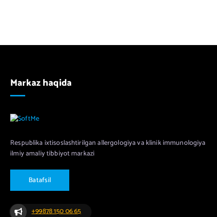
Markaz haqida
Respublika ixtisoslashtirilgan allergologiya va klinik immunologiya
ilmiy amaliy tibbiyot markazi
B
a
t
a
f
s
i
l
+99878 150 06 65