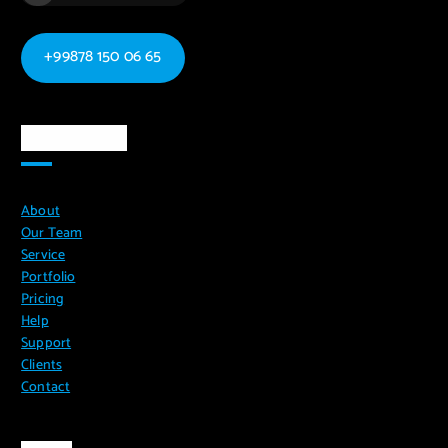
+99878 150 06 65
Ma`lumotlar
About
Our Team
Service
Portfolio
Pricing
Help
Support
Clients
Contact