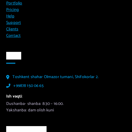
Portfolio
Pricing
Help
Support
Clients
Contact
Aloqa
Toshkent shahar Olmazor tumani, Shifokorlar 2.
+99878 150 06 65
Ish vaqti:
Dushanba- shanba: 8:30 – 16:00.
Yakshanba: dam olish kuni
Murojaat uchun