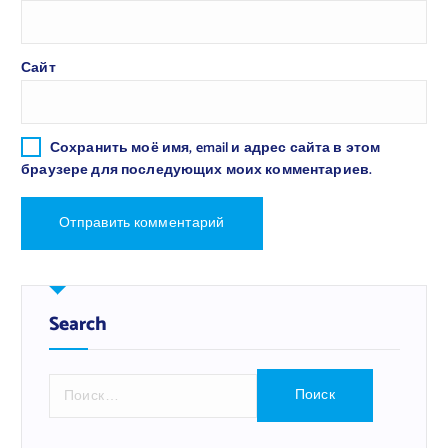
Сайт
Сохранить моё имя, email и адрес сайта в этом
браузере для последующих моих комментариев.
Search
Н
а
й