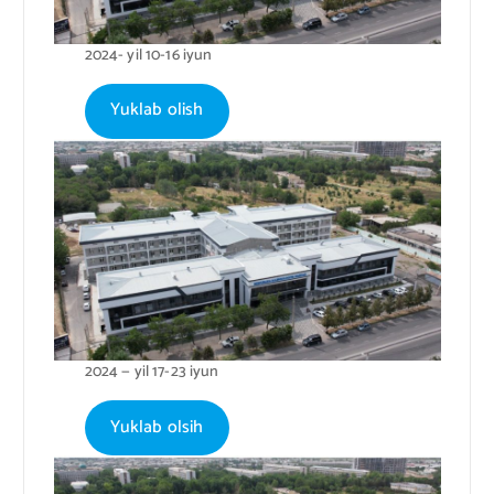
2024- yil 10-16 iyun
Yuklab olish
2024 — yil 17-23 iyun
Yuklab olsih