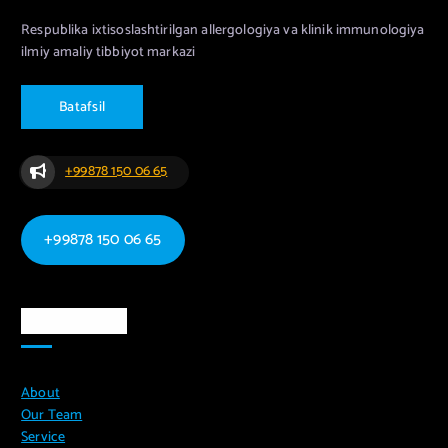
Respublika ixtisoslashtirilgan allergologiya va klinik immunologiya
ilmiy amaliy tibbiyot markazi
B
a
t
a
f
s
i
l
+99878 150 06 65
+99878 150 06 65
Ma`lumotlar
About
Our Team
Service