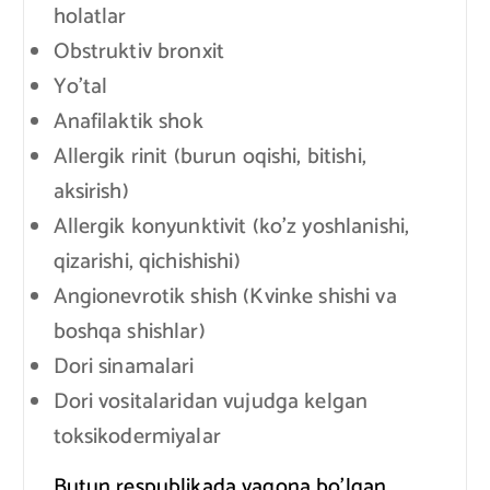
holatlar
Obstruktiv bronxit
Yo’tal
Anafilaktik shok
Allergik rinit (burun oqishi, bitishi,
aksirish)
Allergik konyunktivit (ko’z yoshlanishi,
qizarishi, qichishishi)
Angionevrotik shish (Kvinke shishi va
boshqa shishlar)
Dori sinamalari
Dori vositalaridan vujudga kelgan
toksikodermiyalar
Butun respublikada yagona bo’lgan,