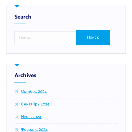
Search
Н
а
й
т
и
:
Archives
Октябрь 2024
Сентябрь 2024
Июль 2024
Февраль 2024