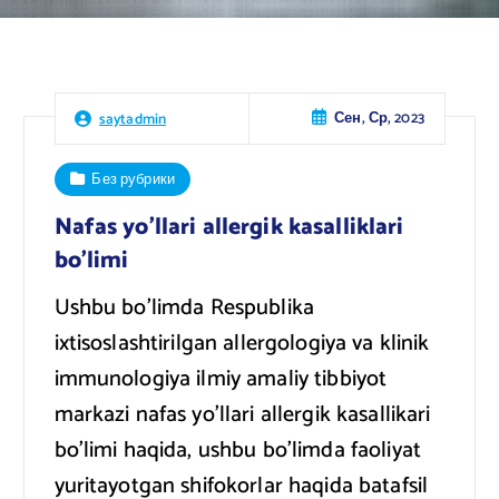
Сен, Ср, 2023
saytadmin
Без рубрики
Nafas yo’llari allergik kasalliklari
bo’limi
Ushbu bo’limda Respublika
ixtisoslashtirilgan allergologiya va klinik
immunologiya ilmiy amaliy tibbiyot
markazi nafas yo’llari allergik kasallikari
bo’limi haqida, ushbu bo’limda faoliyat
yuritayotgan shifokorlar haqida batafsil