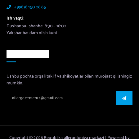
+99878 150 06 65
Ish vaqti:
Dushanba- shanba: 8:30 – 16:00.
Yakshanba: dam olish kuni
Murojaat uchun
Ushbu pochta orqali taklif va shikoyatlar bilan murojaat qilishingiz
mumkin.
Copyright © 2026 Republika allergologiya markazi | Powered by