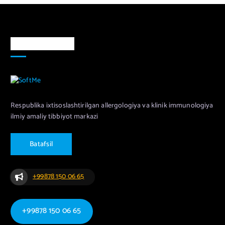
Markaz haqida
Respublika ixtisoslashtirilgan allergologiya va klinik immunologiya
ilmiy amaliy tibbiyot markazi
B
a
t
a
f
s
i
l
+99878 150 06 65
+99878 150 06 65