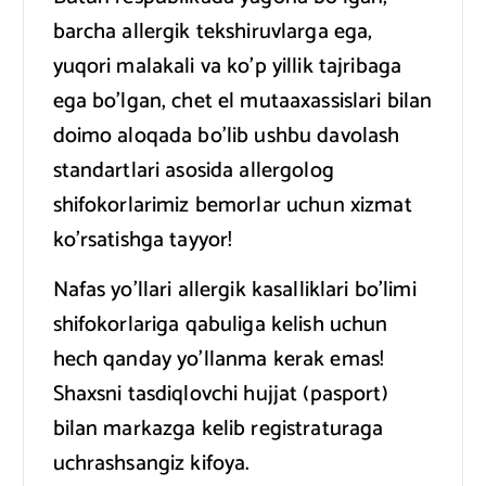
barcha allergik tekshiruvlarga ega,
yuqori malakali va ko’p yillik tajribaga
ega bo’lgan, chet el mutaaxassislari bilan
doimo aloqada bo’lib ushbu davolash
standartlari asosida allergolog
shifokorlarimiz bemorlar uchun xizmat
ko’rsatishga tayyor!
Nafas yo’llari allergik kasalliklari bo’limi
shifokorlariga qabuliga kelish uchun
hech qanday yo’llanma kerak emas!
Shaxsni tasdiqlovchi hujjat (pasport)
bilan markazga kelib registraturaga
uchrashsangiz kifoya.