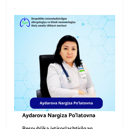
.
Aydarova Nargiza Po’latovna
Respublika ixtisoslashtirilgan