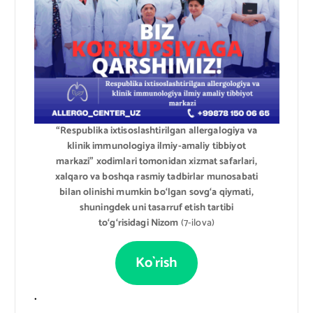
“Respublika ixtisoslashtirilgan allergalogiya va
klinik immunologiya ilmiy-amaliy tibbiyot
markazi” xodimlari tomonidan xizmat safarlari,
xalqaro va boshqa rasmiy tadbirlar munosabati
bilan olinishi mumkin bo‘lgan sovg‘a qiymati,
shuningdek uni tasarruf etish tartibi
to‘g‘risidagi Nizom
(7-ilova)
Ko`rish
.