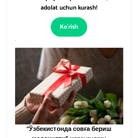
adolat uchun kurash!
Ko`rish
.
“Ўзбекистонда совға бериш