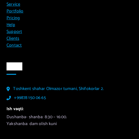
Service
Portfolio
Pricing
Help
Support
Clients
Contact
Aloqa
Toshkent shahar Olmazor tumani, Shifokorlar 2.
+99878 150 06 65
Ish vaqti:
Dushanba- shanba: 8:30 – 16:00.
Yakshanba: dam olish kuni