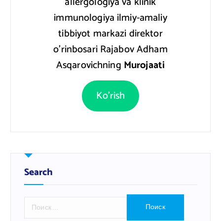
allergologiya va klinik
immunologiya ilmiy-amaliy
tibbiyot markazi direktor
o’rinbosari Rajabov Adham
Asqarovichning
Murojaati
Ko’rish
Search
Н
а