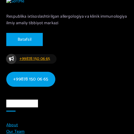
Respublika ixtisoslashtirilgan allergologiya va klinik immunologiya
ilmiy amaliy tibbiyot markazi
B
a
t
a
f
s
i
l
+99878 150 06 65
+99878 150 06 65
Ma`lumotlar
About
Our Team