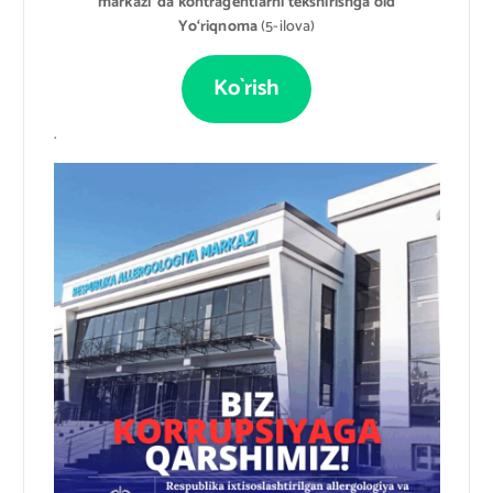
markazi”da kontragentlarni tekshirishga oid
Yo‘riqnoma
(5-ilova)
Ko`rish
.