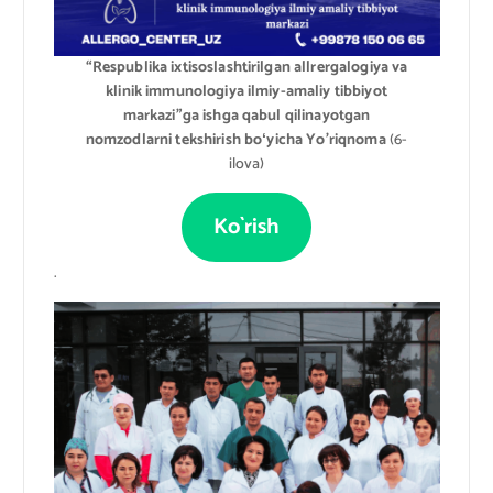
“Respublika ixtisoslashtirilgan allrergalogiya va
klinik immunologiya ilmiy-amaliy tibbiyot
markazi”ga ishga qabul qilinayotgan
nomzodlarni tekshirish boʻyicha Yo’riqnoma
(6-
ilova)
Ko`rish
.