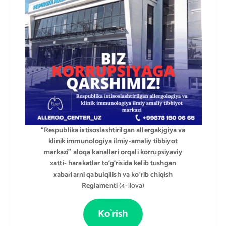
“Respublika ixtisoslashtirilgan allergakjgiya va
klinik immunologiya ilmiy-amaliy tibbiyot
markazi” aloqa kanallari orqali korrupsiyaviy
xatti- harakatlar to‘g‘risida kelib tushgan
xabarlarni qabulqilish va ko‘rib chiqish
Reglamenti
(4-ilova)
Ko`rish