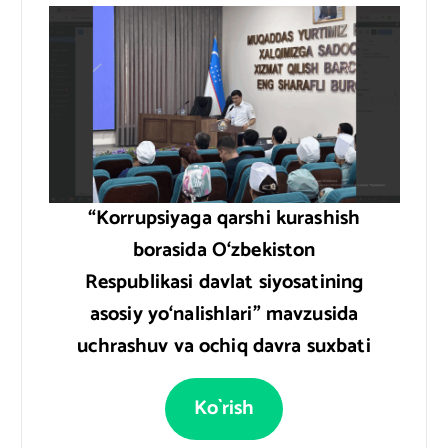
“Korrupsiyaga qarshi kurashish
borasida O‘zbekiston
Respublikasi davlat siyosatining
asosiy yo‘nalishlari” mavzusida
uchrashuv va ochiq davra suxbati
Ko`rish