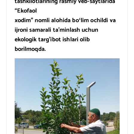
tashkilotlarining rasmiy veb-saytlarida
“Ekofaol
xodim” nomli alohida boʻlim ochildi va
ijroni samarali ta’minlash uchun
ekologik targ’ibot ishlari olib
borilmoqda.