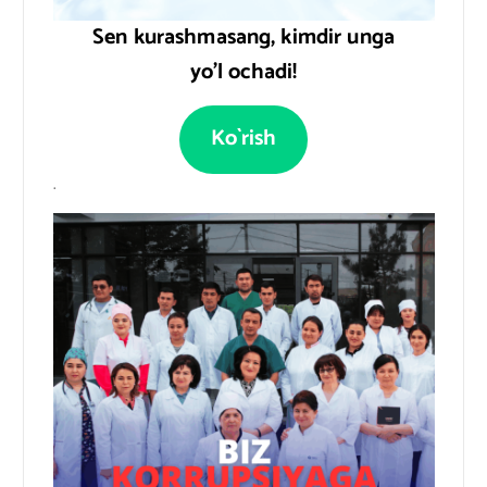
Sen kurashmasang, kimdir unga
yo’l ochadi!
Ko`rish
.