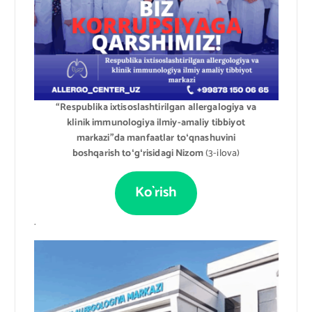
“Respublika ixtisoslashtirilgan allergalogiya va
klinik immunologiya ilmiy-amaliy tibbiyot
markazi”da manfaatlar toʻqnashuvini
boshqarish toʻgʻrisidagi Nizom
(3-ilova)
Ko`rish
.