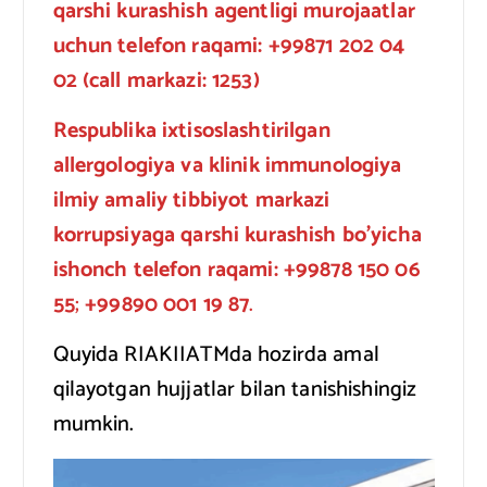
qarshi kurashish agentligi murojaatlar
uchun telefon raqami: +99871 202 04
02 (call markazi: 1253)
Respublika ixtisoslashtirilgan
allergologiya va klinik immunologiya
ilmiy amaliy tibbiyot markazi
korrupsiyaga qarshi kurashish
bo’yicha
ishonch telefon raqami: +99878 150 06
55
;
+99890 001 19 87
.
Quyida RIAKIIATMda hozirda amal
qilayotgan hujjatlar bilan tanishishingiz
mumkin.