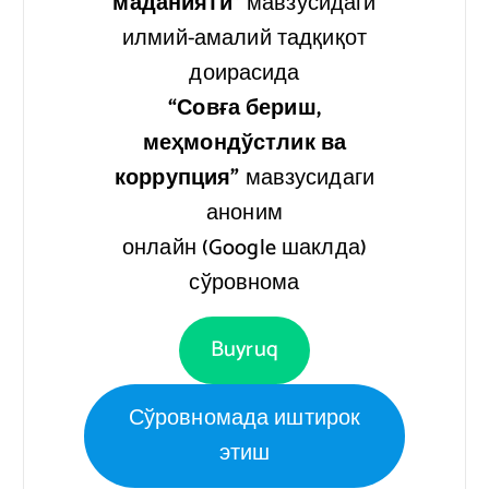
маданияти”
мавзусидаги
илмий-амалий тадқиқот
доирасида
“Совға бериш,
меҳмондўстлик ва
коррупция”
мавзусидаги
аноним
онлайн (Google шаклда)
сўровнома
Buyruq
Сўровномада иштирок
этиш