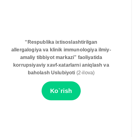
“Respublika ixtisoslashtirilgan
allergalogiya va klinik immunologiya ilmiy-
amaliy tibbiyot markazi” faoliyatida
korrupsiyaviy xavf-xatarlarni aniqlash va
baholash Uslubiyoti
(2-ilova)
Ko`rish