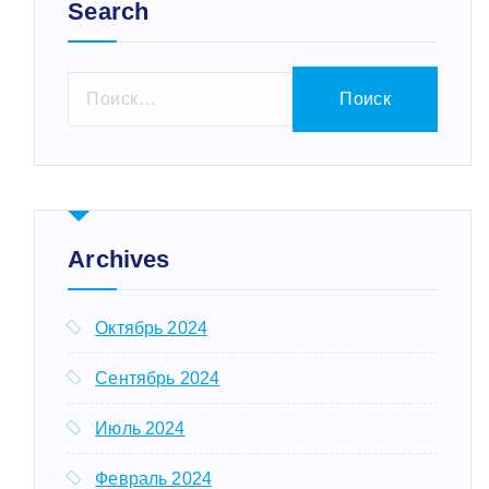
Search
Н
а
й
т
и
:
Archives
Октябрь 2024
Сентябрь 2024
Июль 2024
Февраль 2024