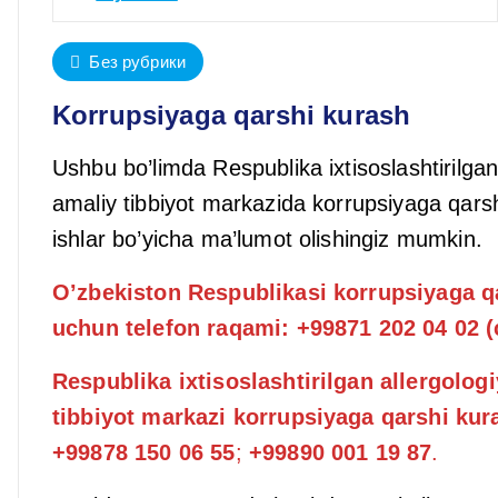
Без рубрики
Korrupsiyaga qarshi kurash
Ushbu bo’limda Respublika ixtisoslashtirilgan
amaliy tibbiyot markazida korrupsiyaga qarsh
ishlar bo’yicha ma’lumot olishingiz mumkin.
O’zbekiston Respublikasi korrupsiyaga qa
uchun telefon raqami: +99871 202 04 02 (
Respublika ixtisoslashtirilgan allergolog
tibbiyot markazi korrupsiyaga qarshi kur
+99878 150 06 55
;
+99890 001 19 87
.