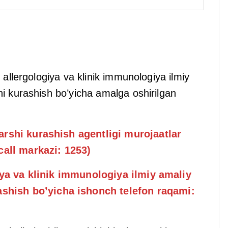
 allergologiya va klinik immunologiya ilmiy
i kurashish bo’yicha amalga oshirilgan
rshi kurashish agentligi murojaatlar
call markazi: 1253)
iya va klinik immunologiya ilmiy amaliy
ashish
bo’yicha ishonch telefon raqami: