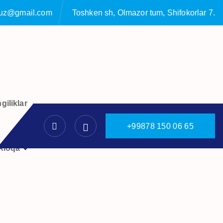
ruz@gmail.com
Toshken sh, Olmazor tum, Shifokorlar 7.
giliklar
+
9
9
8
7
8
1
5
0
0
6
6
5
Aloqa