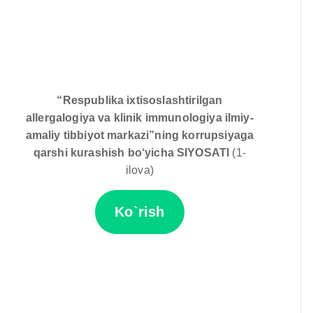
“Respublika ixtisoslashtirilgan
allergalogiya va klinik immunologiya ilmiy-
amaliy tibbiyot markazi”ning korrupsiyaga
qarshi kurashish bo‘yicha
SIYOSATI
(1-
ilova)
Ko`rish