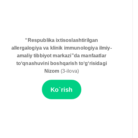
“Respublika ixtisoslashtirilgan
allergalogiya va klinik immunologiya ilmiy-
amaliy tibbiyot markazi”da manfaatlar
toʻqnashuvini boshqarish toʻgʻrisidagi
Nizom
(3-ilova)
Ko`rish