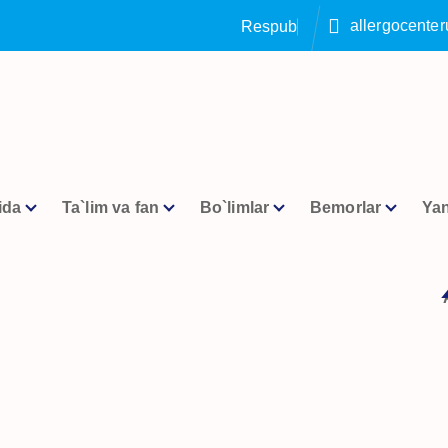
allergocente
R
e
s
p
u
b
l
i
k
a
a
l
l
e
r
ida
Ta`lim va fan
Bo`limlar
Bemorlar
Yan