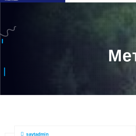
Мет
saytadmin