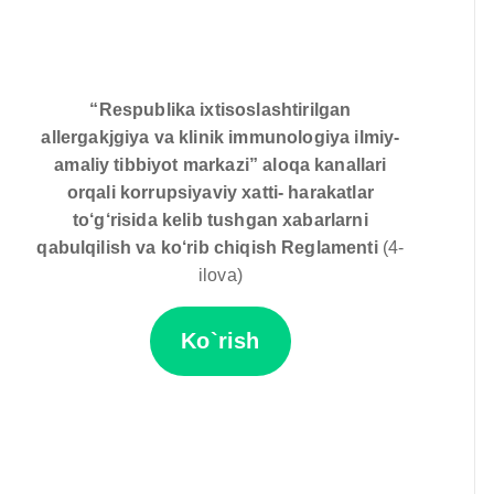
“Respublika ixtisoslashtirilgan
allergakjgiya va klinik immunologiya ilmiy-
amaliy tibbiyot markazi” aloqa kanallari
orqali korrupsiyaviy xatti- harakatlar
to‘g‘risida kelib tushgan xabarlarni
qabulqilish va ko‘rib chiqish Reglamenti
(4-
ilova)
Ko`rish