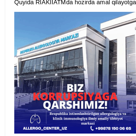
Quyida RIAKIIATMda hozirda amal qilayotgan 