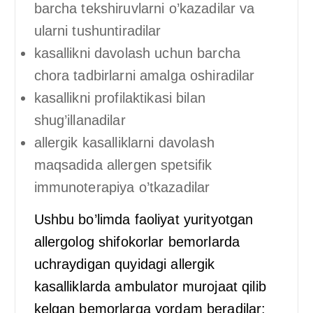
barcha tekshiruvlarni o’kazadilar va
ularni tushuntiradilar
kasallikni davolash uchun barcha
chora tadbirlarni amalga oshiradilar
kasallikni profilaktikasi bilan
shug’illanadilar
allergik kasalliklarni davolash
maqsadida allergen spetsifik
immunoterapiya o’tkazadilar
Ushbu bo’limda faoliyat yurityotgan
allergolog shifokorlar bemorlarda
uchraydigan quyidagi allergik
kasalliklarda ambulator murojaat qilib
kelgan bemorlarga yordam beradilar: