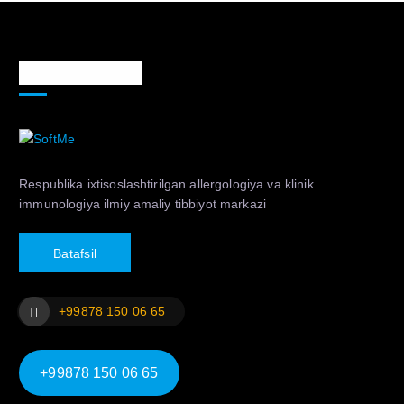
Markaz haqida
Respublika ixtisoslashtirilgan allergologiya va klinik
immunologiya ilmiy amaliy tibbiyot markazi
B
a
t
a
f
s
i
l
+99878 150 06 65
+99878 150 06 65