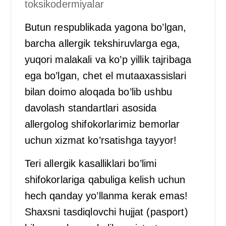
toksikodermiyalar
Butun respublikada yagona bo’lgan,
barcha allergik tekshiruvlarga ega,
yuqori malakali va ko’p yillik tajribaga
ega bo’lgan, chet el mutaaxassislari
bilan doimo aloqada bo’lib ushbu
davolash standartlari asosida
allergolog shifokorlarimiz bemorlar
uchun xizmat ko’rsatishga tayyor!
Teri allergik kasalliklari bo’limi
shifokorlariga qabuliga kelish uchun
hech qanday yo’llanma kerak emas!
Shaxsni tasdiqlovchi hujjat (pasport)