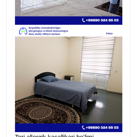
Teri allergik kasallikari bo’limi