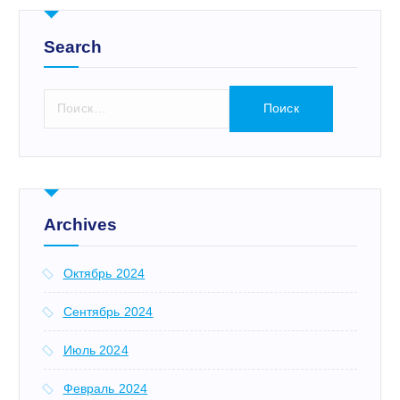
Search
Н
а
й
т
и
:
Archives
Октябрь 2024
Сентябрь 2024
Июль 2024
Февраль 2024