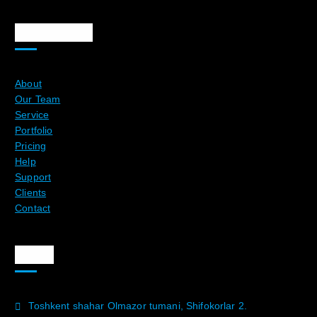
Ma`lumotlar
About
Our Team
Service
Portfolio
Pricing
Help
Support
Clients
Contact
Aloqa
Toshkent shahar Olmazor tumani, Shifokorlar 2.