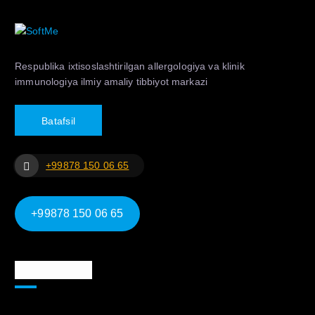
Respublika ixtisoslashtirilgan allergologiya va klinik
immunologiya ilmiy amaliy tibbiyot markazi
B
a
t
a
f
s
i
l
+99878 150 06 65
+99878 150 06 65
Ma`lumotlar