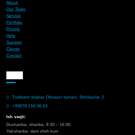
About
Our Team
Service
Portfolio
Pricing
Help
Support
Clients
Contact
Aloqa
Toshkent shahar Olmazor tumani, Shifokorlar 2.
+99878 150 06 65
Ish vaqti:
Dushanba- shanba: 8:30 – 16:00.
Yakshanba: dam olish kuni