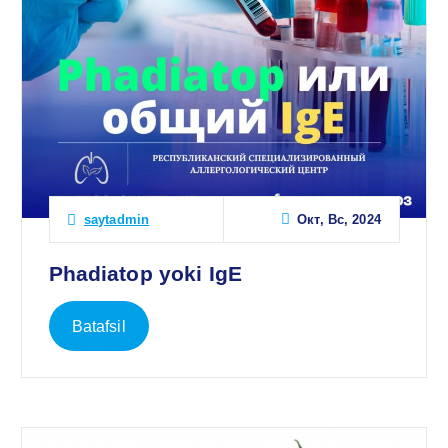
Окт, Вс, 2024
saytadmin
Phadiatop yoki IgE
Batafsil