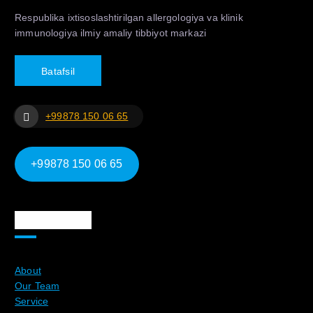
Respublika ixtisoslashtirilgan allergologiya va klinik
immunologiya ilmiy amaliy tibbiyot markazi
B
a
t
a
f
s
i
l
+99878 150 06 65
+99878 150 06 65
Ma`lumotlar
About
Our Team
Service