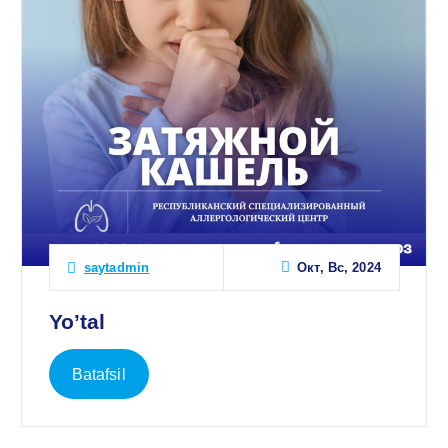
Окт, Вс, 2024
saytadmin
Yo’tal
Batafsil