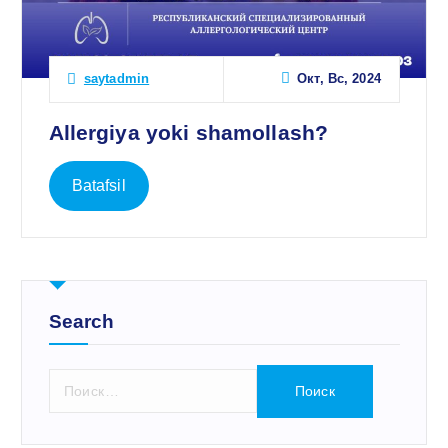
Окт, Вс, 2024
saytadmin
Allergiya yoki shamollash?
Batafsil
Search
Н
а
й
т