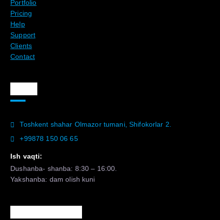
Portfolio
Pricing
Help
Support
Clients
Contact
Aloqa
Toshkent shahar Olmazor tumani, Shifokorlar 2.
+99878 150 06 65
Ish vaqti:
Dushanba- shanba: 8:30 – 16:00.
Yakshanba: dam olish kuni
Murojaat uchun