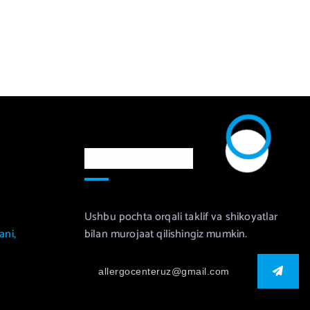
Murojaat uchun
Ushbu pochta orqali taklif va shikoyatlar
ani,
bilan murojaat qilishingiz mumkin.