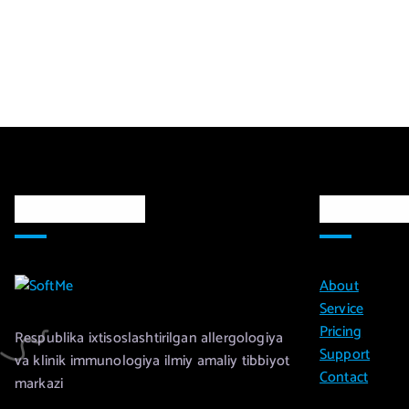
Markaz haqida
Ma`lumot
About
Service
Pricing
Respublika ixtisoslashtirilgan allergologiya
Support
va klinik immunologiya ilmiy amaliy tibbiyot
Contact
markazi