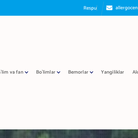
allergoce
R
e
s
p
u
b
l
i
k
a
a
l
l
`lim va fan
Bo`limlar
Bemorlar
Yangiliklar
Al