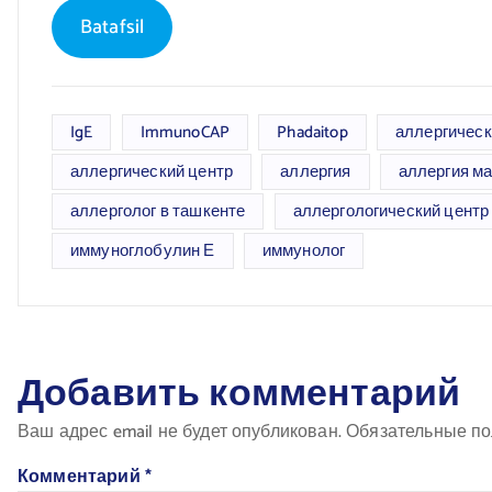
Batafsil
IgE
ImmunoCAP
Phadaitop
аллергическ
аллергический центр
аллергия
аллергия м
аллерголог в ташкенте
аллергологический центр
иммуноглобулин Е
иммунолог
Добавить комментарий
Ваш адрес email не будет опубликован.
Обязательные п
Комментарий
*