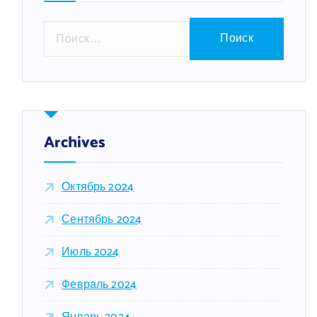
Н
а
й
т
и
:
Archives
Октябрь 2024
Сентябрь 2024
Июль 2024
Февраль 2024