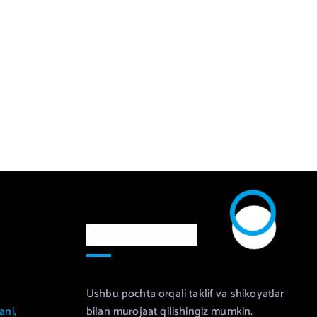
Murojaat uchun
Ushbu pochta orqali taklif va shikoyatlar
ani,
bilan murojaat qilishingiz mumkin.