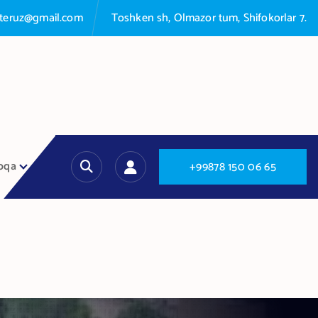
nteruz@gmail.com
Toshken sh, Olmazor tum, Shifokorlar 7.
oqa
+
9
9
8
7
8
1
5
0
0
6
6
5