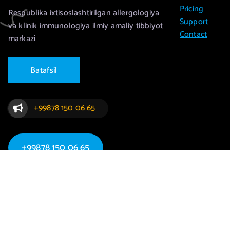
Pricing
Respublika ixtisoslashtirilgan allergologiya
Support
va klinik immunologiya ilmiy amaliy tibbiyot
Contact
markazi
B
a
t
a
f
s
i
l
+99878 150 06 65
+99878 150 06 65
Copyrig