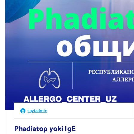
saytadmin
Phadiatop yoki IgE