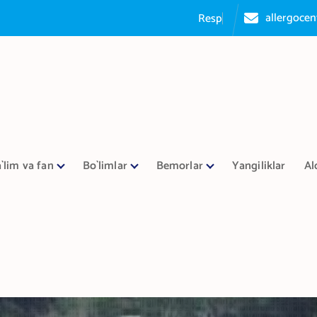
allergoce
R
e
s
p
u
b
l
i
k
a
a
`lim va fan
Bo`limlar
Bemorlar
Yangiliklar
Al