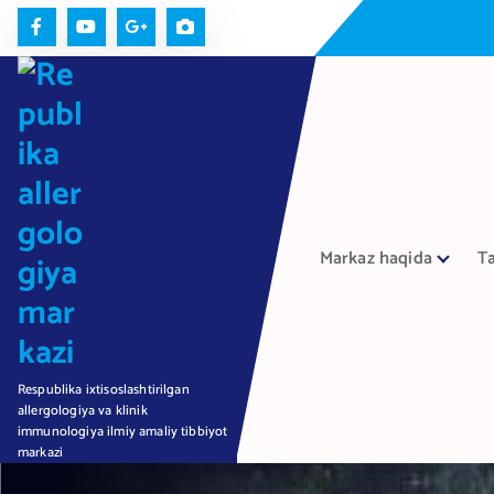
П
е
р
е
й
т
и
к
с
Markaz haqida
Ta
о
д
е
р
ж
Respublika ixtisoslashtirilgan
а
allergologiya va klinik
н
immunologiya ilmiy amaliy tibbiyot
и
markazi
ю