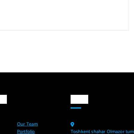
lar
Aloqa
Our Team
Portfolio
Toshkent shahar Olmazor tum