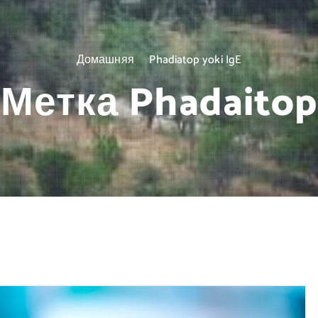
Домашняя
Phadiatop yoki IgE
Метка Phadaitop