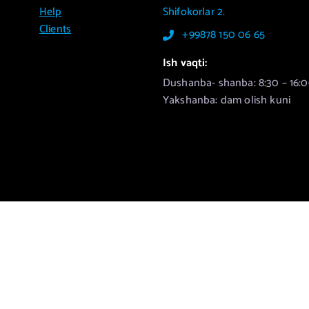
Help
Shifokorlar 2.
Clients
+99878 150 06 65
Ish vaqti:
Dushanba- shanba: 8:30 – 16:0
Yakshanba: dam olish kuni
ht © 2026 Republika allergologiya markazi | Powered by
Desert