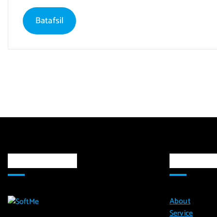
Batafsil
Markaz haqida
Ma`lumot
About
Service