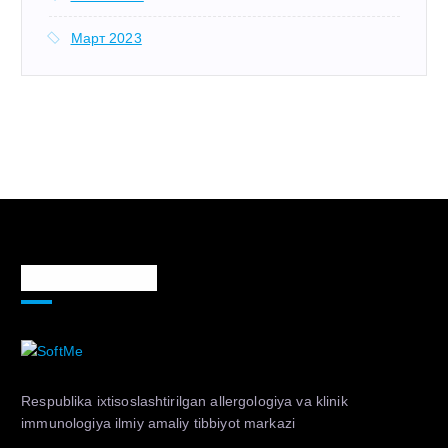
Март 2023
Markaz haqida
Respublika ixtisoslashtirilgan allergologiya va klinik
immunologiya ilmiy amaliy tibbiyot markazi