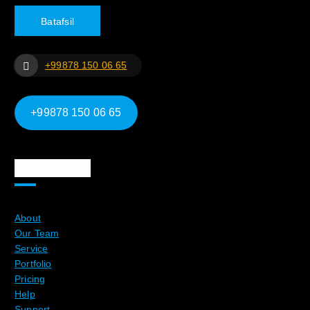
B
a
t
a
f
s
i
l
+99878 150 06 65
+99878 150 06 65
Ma`lumotlar
About
Our Team
Service
Portfolio
Pricing
Help
Support