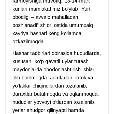
farmoyishiga muvofiq, 13-14-mart
kunlari mamlakatimiz bo‘ylab “Yurt
obodligi – avvalo mahalladan
boshlanadi” shiori ostida umumxalq
xayriya hashari keng ko‘lamda
o‘tkazilmoqda.
Hashar tadbirlari doirasida hududlarda,
xususan, ko‘p qavatli uylar tutash
maydonlarda obodonlashtirish ishlari
olib borilmoqda. Jumladan, lotok va
yo‘laklar chiqindilardan tozalanib,
daraxtlar butalmoqda va oqlanmoqda,
hududlar yovvoyi o‘tlardan tozalanib,
yerlar shudgor qilinyapti hamda