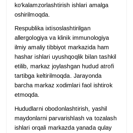
ko‘kalamzorlashtirish ishlari amalga
oshirilmoqda.
Respublika ixtisoslashtirilgan
allergologiya va klinik immunologiya
ilmiy amaliy tibbiyot markazida ham
hashar ishlari uyushqoqlik bilan tashkil
etilib, markaz joylashgan hudud atrofi
tartibga keltirilmoqda. Jarayonda
barcha markaz xodimlari faol ishtirok
etmoqda.
Hududlarni obodonlashtirish, yashil
maydonlarni parvarishlash va tozalash
ishlari orqali markazda yanada qulay