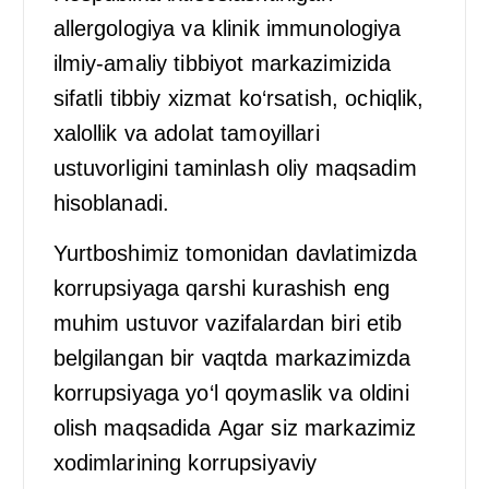
allergologiya va klinik immunologiya
ilmiy-amaliy tibbiyot markazimizida
sifatli tibbiy xizmat ko‘rsatish, ochiqlik,
xalollik va adolat tamoyillari
ustuvorligini taminlash oliy maqsadim
hisoblanadi.
Yurtboshimiz tomonidan davlatimizda
korrupsiyaga qarshi kurashish eng
muhim ustuvor vazifalardan biri etib
belgilangan bir vaqtda markazimizda
korrupsiyaga yo‘l qoymaslik va oldini
olish maqsadida Аgar siz markazimiz
xodimlarining korrupsiyaviy