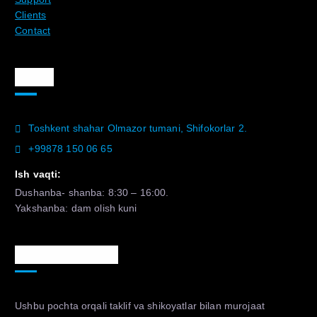
Clients
Contact
Aloqa
Toshkent shahar Olmazor tumani, Shifokorlar 2.
+99878 150 06 65
Ish vaqti:
Dushanba- shanba: 8:30 – 16:00.
Yakshanba: dam olish kuni
Murojaat uchun
Ushbu pochta orqali taklif va shikoyatlar bilan murojaat