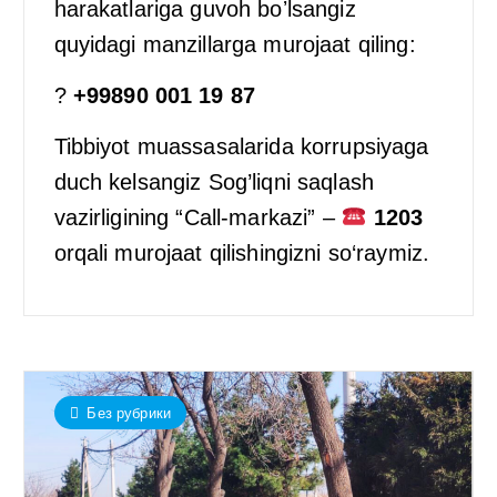
harakatlariga guvoh boʼlsangiz
quyidagi manzillarga murojaat qiling:
?
+99890 001 19 87
Tibbiyot muassasalarida korrupsiyaga
duch kelsangiz Sog’liqni saqlash
vazirligining “Call-markazi” –
1203
orqali murojaat qilishingizni so‘raymiz.
Без рубрики