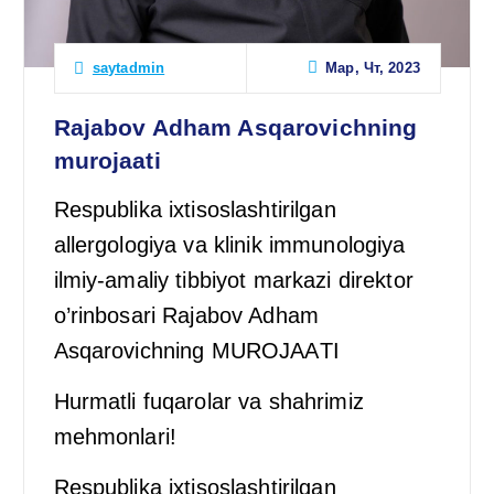
Мар, Чт, 2023
saytadmin
Rajabov Adham Asqarovichning
murojaati
Respublika ixtisoslashtirilgan
allergologiya va klinik immunologiya
ilmiy-amaliy tibbiyot markazi direktor
o’rinbosari Rajabov Adham
Asqarovichning MUROJААTI
Hurmatli fuqarolar va shahrimiz
mehmonlari!
Respublika ixtisoslashtirilgan