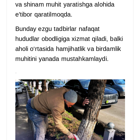
va shinam muhit yaratishga alohida
e’tibor qaratilmoqda.
Bunday ezgu tadbirlar nafaqat
hududlar obodligiga xizmat qiladi, balki
aholi o‘rtasida hamjihatlik va birdamlik
muhitini yanada mustahkamlaydi.
.