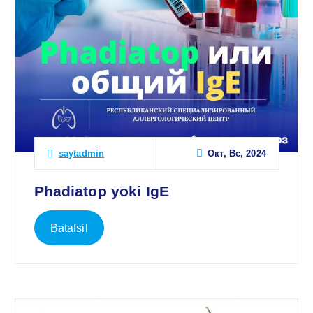
Окт, Вс, 2024
saytadmin
Phadiatop yoki IgE
Batafsil