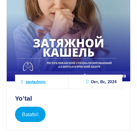
Окт, Вс, 2024
saytadmin
Yo’tal
Batafsil