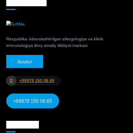
Markaz haqida
Respublika ixtisoslashtirilgan allergologiya va klinik
immunologiya ilmiy amaliy tibbiyot markazi
B
a
t
a
f
s
i
l
+99878 150 06 65
+99878 150 06 65
Ma`lumotlar