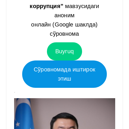
коррупция”
мавзусидаги
аноним
онлайн (Google шаклда)
сўровнома
Buyruq
Сўровномада иштирок
этиш
.