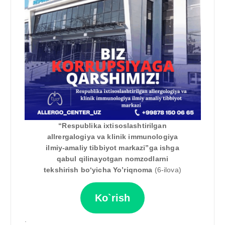
“Respublika ixtisoslashtirilgan
allrergalogiya va klinik immunologiya
ilmiy-amaliy tibbiyot markazi”ga ishga
qabul qilinayotgan nomzodlarni
tekshirish boʻyicha Yo’riqnoma
(6-ilova)
Ko`rish
.