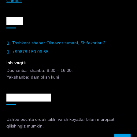
Contact
Aloqa
Toshkent shahar Olmazor tumani, Shifokorlar 2.
+99878 150 06 65
Ish vaqti:
Dushanba- shanba: 8:30 – 16:00.
Yakshanba: dam olish kuni
Murojaat uchun
Ushbu pochta orqali taklif va shikoyatlar bilan murojaat
qilishingiz mumkin.