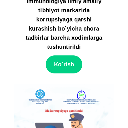
immunologiya ilmiy amaliy
tibbiyot markazida
korrupsiyaga qarshi
kurashish bo`yicha chora
tadbirlar barcha xodimlarga
tushuntirildi
Ko`rish
.