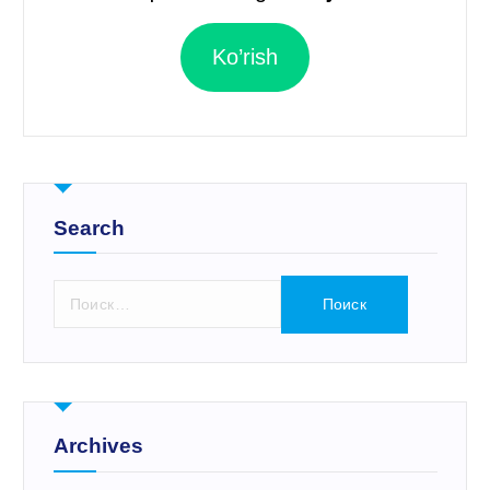
Ko’rish
Search
Н
а
й
т
и
:
Archives