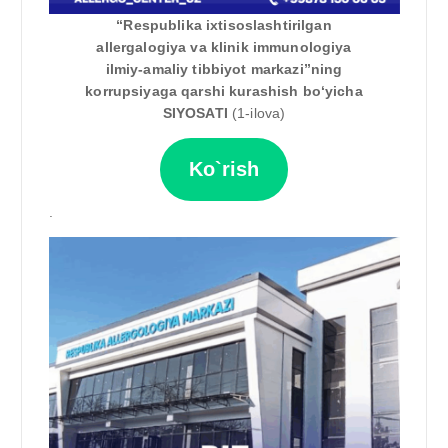
“Respublika ixtisoslashtirilgan
allergalogiya va klinik immunologiya
ilmiy-amaliy tibbiyot markazi”ning
korrupsiyaga qarshi kurashish bo‘yicha
SIYOSATI
(1-ilova)
Ko`rish
.