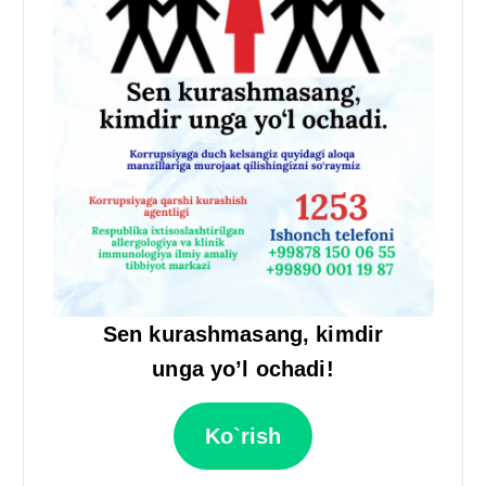
Sen kurashmasang, kimdir
unga yo’l ochadi!
Ko`rish
.