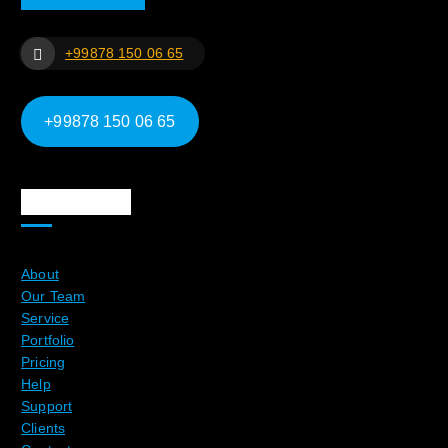
+99878 150 06 65
+99878 150 06 65
Ma`lumotlar
About
Our Team
Service
Portfolio
Pricing
Help
Support
Clients