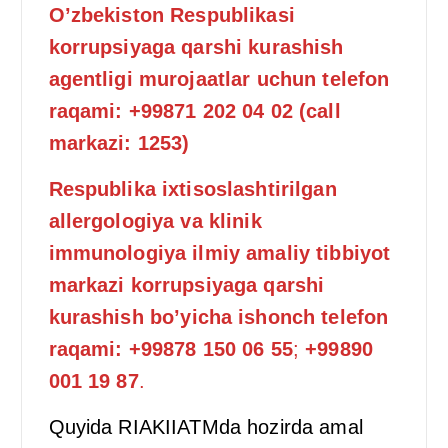
O’zbekiston Respublikasi
korrupsiyaga qarshi kurashish
agentligi murojaatlar uchun telefon
raqami: +99871 202 04 02 (call
markazi: 1253)
Respublika ixtisoslashtirilgan
allergologiya va klinik
immunologiya ilmiy amaliy tibbiyot
markazi korrupsiyaga qarshi
kurashish
bo’yicha ishonch telefon
raqami: +99878 150 06 55
;
+99890
001 19 87
.
Quyida RIAKIIATMda hozirda amal