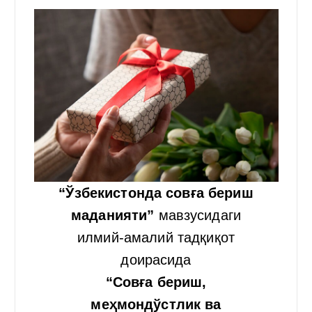
“Ўзбекистонда совға бериш
маданияти”
мавзусидаги
илмий-амалий тадқиқот
доирасида
“Совға бериш,
меҳмондўстлик ва