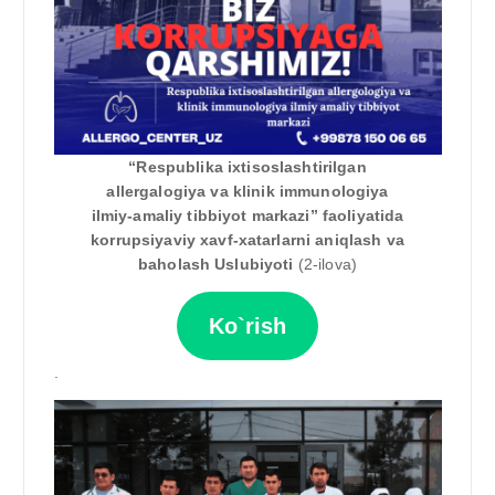
“Respublika ixtisoslashtirilgan
allergalogiya va klinik immunologiya
ilmiy-amaliy tibbiyot markazi” faoliyatida
korrupsiyaviy xavf-xatarlarni aniqlash va
baholash Uslubiyoti
(2-ilova)
Ko`rish
.