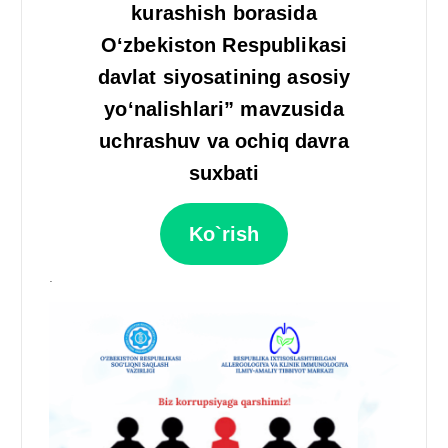
kurashish borasida
O‘zbekiston Respublikasi
davlat siyosatining asosiy
yo‘nalishlari” mavzusida
uchrashuv va ochiq davra
suxbati
Ko`rish
.