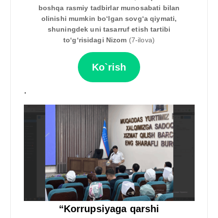
boshqa rasmiy tadbirlar munosabati bilan
olinishi mumkin bo‘lgan sovg‘a qiymati,
shuningdek uni tasarruf etish tartibi
to‘g‘risidagi Nizom
(7-ilova)
Ko`rish
.
“Korrupsiyaga qarshi