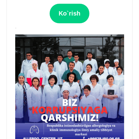
Ko`rish
.