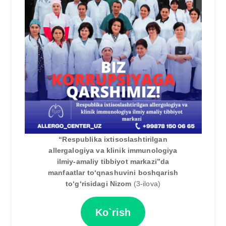
“Respublika ixtisoslashtirilgan
allergalogiya va klinik immunologiya
ilmiy-amaliy tibbiyot markazi”da
manfaatlar toʻqnashuvini boshqarish
toʻgʻrisidagi Nizom
(3-ilova)
Ko`rish