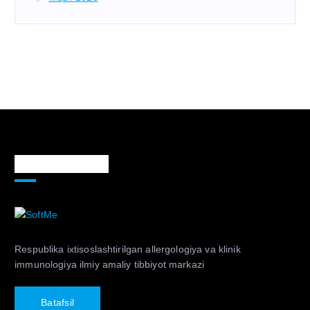
Markaz haqida
Respublika ixtisoslashtirilgan allergologiya va klinik
immunologiya ilmiy amaliy tibbiyot markazi
B
a
t
a
f
s
i
l