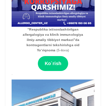
“Respublika ixtisoslashtirilgan
allergalogiya va klinik immunologiya
ilmiy-amaliy tibbiyot markazi”da
kontragentlarni tekshirishga oid
Yo‘riqnoma
(5-ilova)
Ko`rish
.