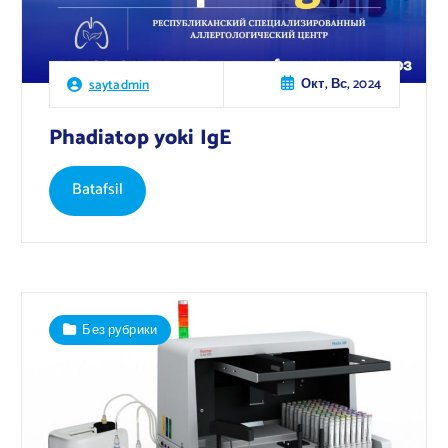
Окт, Вс, 2024
saytadmin
Phadiatop yoki IgE
Batafsil
Без рубрики