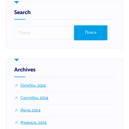
Search
Н
а
й
т
и
:
Archives
Октябрь 2024
Сентябрь 2024
Июль 2024
Февраль 2024