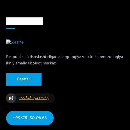
Markaz haqida
Respublika ixtisoslashtirilgan allergologiya va klinik immunologiya
ilmiy amaliy tibbiyot markazi
B
a
t
a
f
s
i
l
+99878 150 06 65
+99878 150 06 65