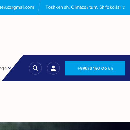
nteruz@gmail.com
Toshken sh, Olmazor tum, Shifokorlar 7.
oqa
+
9
9
8
7
8
1
5
0
0
6
6
5