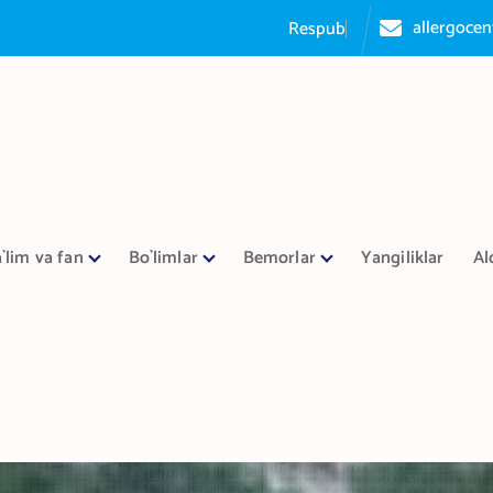
allergoce
R
e
s
p
u
b
l
i
k
a
a
l
l
e
r
g
o
l
o
`lim va fan
Bo`limlar
Bemorlar
Yangiliklar
Al