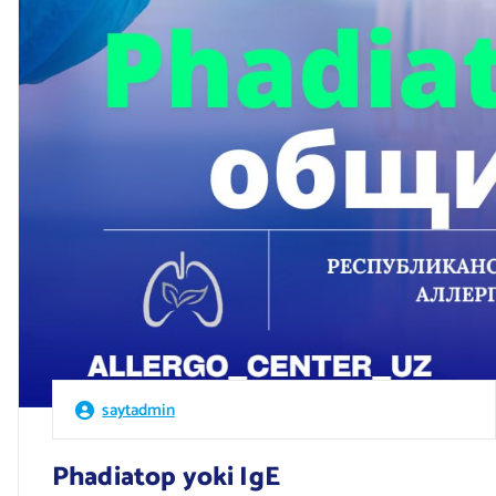
saytadmin
Phadiatop yoki IgE