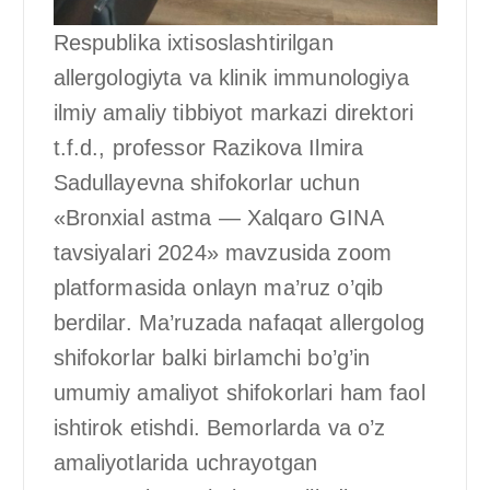
Respublika ixtisoslashtirilgan
allergologiyta va klinik immunologiya
ilmiy amaliy tibbiyot markazi direktori
t.f.d., professor Razikova Ilmira
Sadullayevna shifokorlar uchun
«Bronxial astma — Xalqaro GINA
tavsiyalari 2024» mavzusida zoom
platformasida onlayn ma’ruz o’qib
berdilar. Ma’ruzada nafaqat allergolog
shifokorlar balki birlamchi bo’g’in
umumiy amaliyot shifokorlari ham faol
ishtirok etishdi. Bemorlarda va o’z
amaliyotlarida uchrayotgan