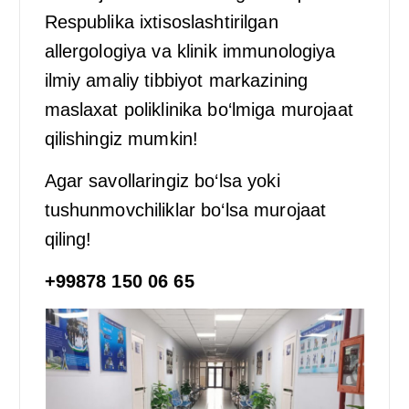
Respublika ixtisoslashtirilgan
allergologiya va klinik immunologiya
ilmiy amaliy tibbiyot markazining
maslaxat poliklinika bo‘lmiga murojaat
qilishingiz mumkin!
Agar savollaringiz bo‘lsa yoki
tushunmovchiliklar bo‘lsa murojaat
qiling!
+99878 150 06 65