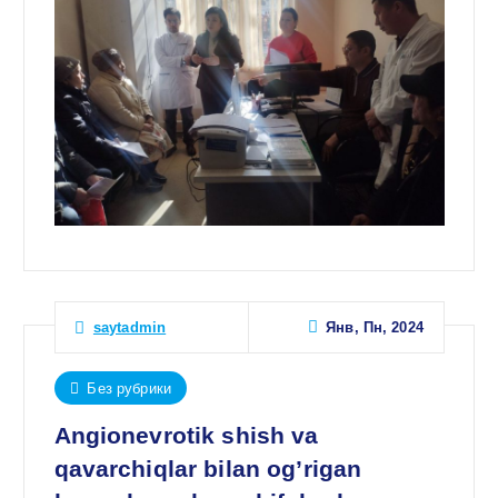
Янв, Пн, 2024
saytadmin
Без рубрики
Angionevrotik shish va
qavarchiqlar bilan og’rigan