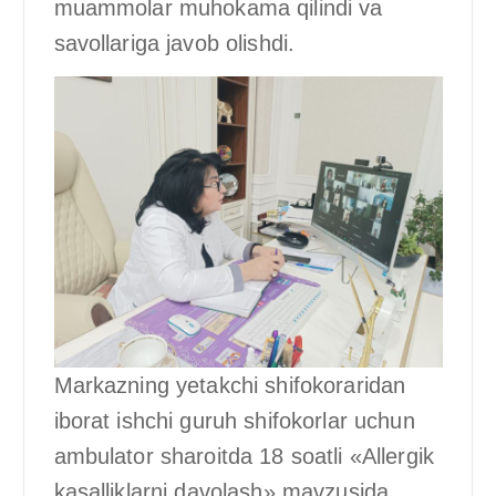
muammolar muhokama qilindi va
savollariga javob olishdi.
Markazning yetakchi shifokoraridan
iborat ishchi guruh shifokorlar uchun
ambulator sharoitda 18 soatli «Allergik
kasalliklarni davolash» mavzusida