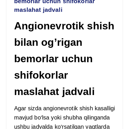
bemorlar uchun shifokorlar
maslahat jadvali
Angionevrotik shish
bilan og’rigan
bemorlar uchun
shifokorlar
maslahat jadvali
Agar sizda angionevrotik shish kasalligi
mavjud bo‘lsa yoki shubha qilinganda
ushbu jadvalda ko‘rsatilgan vaqtlarda