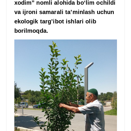
xodim” nomli alohida boʻlim ochildi
va ijroni samarali ta’minlash uchun
ekologik targ’ibot ishlari olib
borilmoqda.