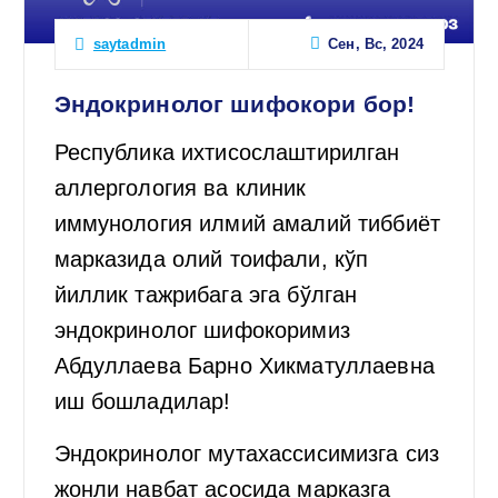
Сен, Вс, 2024
saytadmin
Эндокринолог шифокори бор!
Республика ихтисослаштирилган
аллергология ва клиник
иммунология илмий амалий тиббиёт
марказида олий тоифали, кўп
йиллик тажрибага эга бўлган
эндокринолог шифокоримиз
Абдуллаева Барно Хикматуллаевна
иш бошладилар!
Эндокринолог мутахассисимизга сиз
жонли навбат асосида марказга