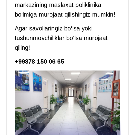
markazining maslaxat poliklinika
bo‘lmiga murojaat qilishingiz mumkin!
Agar savollaringiz bo‘lsa yoki
tushunmovchiliklar bo‘lsa murojaat
qiling!
+99878 150 06 65