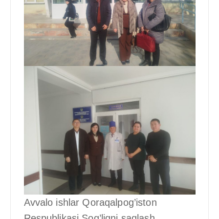
Avvalo ishlar Qoraqalpog’iston
Respublikasi Sog’liqni saqlash