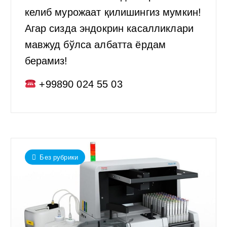
келиб мурожаат қилишингиз мумкин!
Агар сизда эндокрин касалликлари
мавжуд бўлса албатта ёрдам
берамиз!
+99890 024 55 03
Без рубрики