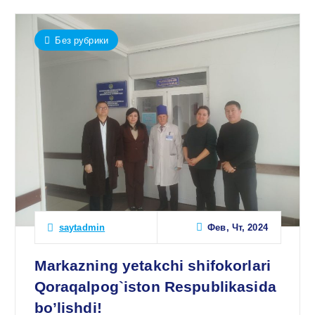
Без рубрики
Фев, Чт, 2024
saytadmin
Markazning yetakchi shifokorlari
Qoraqalpog`iston Respublikasida
bo’lishdi!