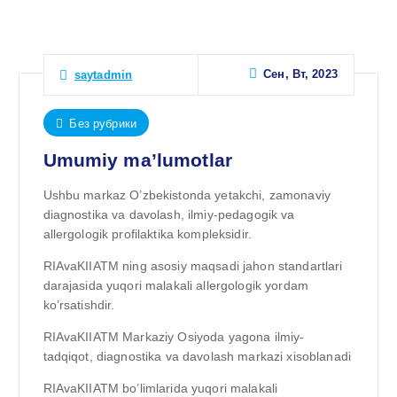
Сен, Вт, 2023
saytadmin
Без рубрики
Umumiy ma’lumotlar
Ushbu markaz O’zbekistonda yetakchi, zamonaviy
diagnostika va davolash, ilmiy-pedagogik va
allergologik profilaktika kompleksidir.
RIAvaKIIATM ning asosiy maqsadi jahon standartlari
darajasida yuqori malakali allergologik yordam
ko’rsatishdir.
RIAvaKIIATM Markaziy Osiyoda yagona ilmiy-
tadqiqot, diagnostika va davolash markazi xisoblanadi
RIAvaKIIATM bo’limlarida yuqori malakali