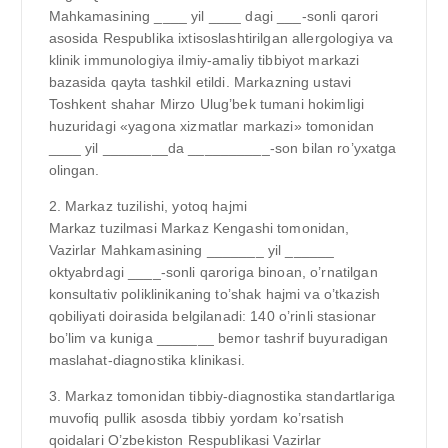
Mahkamasining ____ yil ____ dagi ___-sonli qarori
asosida Respublika ixtisoslashtirilgan allergologiya va
klinik immunologiya ilmiy-amaliy tibbiyot markazi
bazasida qayta tashkil etildi. Markazning ustavi
Toshkent shahar Mirzo Ulug’bek tumani hokimligi
huzuridagi «yagona xizmatlar markazi» tomonidan
____ yil ________da __________-son bilan ro’yxatga
olingan.
2. Markaz tuzilishi, yotoq hajmi
Markaz tuzilmasi Markaz Kengashi tomonidan,
Vazirlar Mahkamasining _______ yil ______
oktyabrdagi ____-sonli qaroriga binoan, o’rnatilgan
konsultativ poliklinikaning to’shak hajmi va o’tkazish
qobiliyati doirasida belgilanadi: 140 o’rinli stasionar
bo’lim va kuniga _______ bemor tashrif buyuradigan
maslahat-diagnostika klinikasi.
3. Markaz tomonidan tibbiy-diagnostika standartlariga
muvofiq pullik asosda tibbiy yordam ko’rsatish
qoidalari O’zbekiston Respublikasi Vazirlar