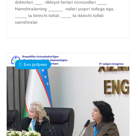
doktorlari ___ , tibbiyot fanlari nomzodlari ____.
Hamshiralarning ______ nafari yuqori toifaga ega,
_____ ta birinchi toifali, ____ ta ikkinchi toifali
xamshiralar.
Без рубрики