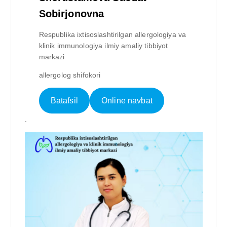
Sobirjonovna
Respublika ixtisoslashtirilgan allergologiya va
klinik immunologiya ilmiy amaliy tibbiyot
markazi
allergolog shifokori
Batafsil
Online navbat
.