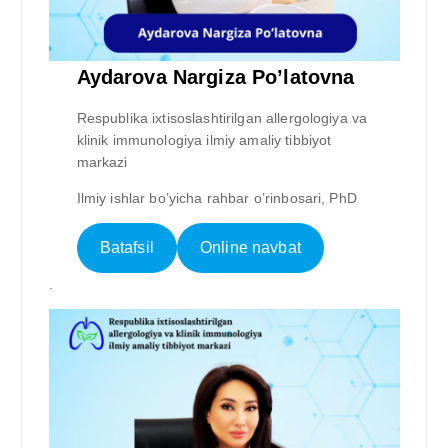
Aydarova Nargiza Po’latovna
Respublika ixtisoslashtirilgan allergologiya va
klinik immunologiya ilmiy amaliy tibbiyot
markazi
Ilmiy ishlar bo’yicha rahbar o’rinbosari, PhD
Batafsil
Online navbat
.