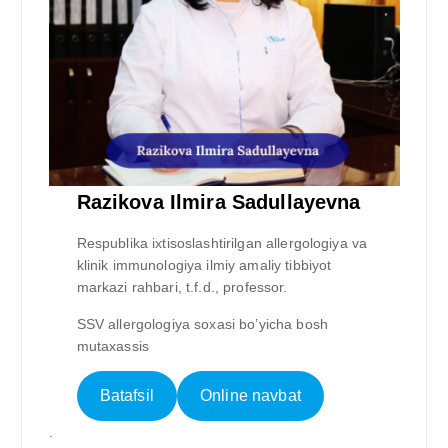
Razikova Ilmira Sadullayevna
Respublika ixtisoslashtirilgan allergologiya va
klinik immunologiya ilmiy amaliy tibbiyot
markazi rahbari, t.f.d., professor.
SSV allergologiya soxasi bo’yicha bosh
mutaxassis
Batafsil
Online navbat
.