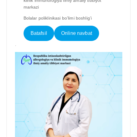
klinik immunologiya ilmiy amaliy tibbiyot
markazi
Bolalar poliklinikasi bo’limi boshlig’i
Batafsil
Online navbat
.