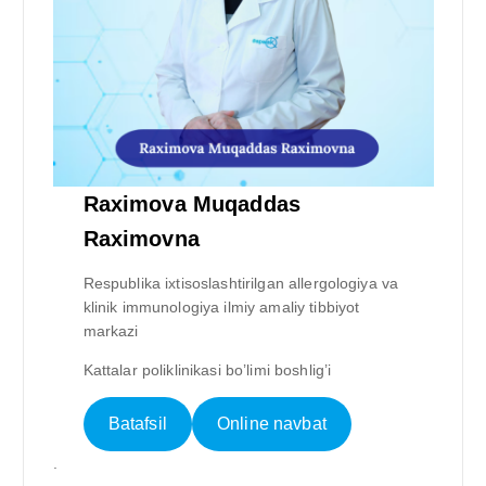
Raximova Muqaddas
Raximovna
Respublika ixtisoslashtirilgan allergologiya va
klinik immunologiya ilmiy amaliy tibbiyot
markazi
Kattalar poliklinikasi bo’limi boshlig’i
Batafsil
Online navbat
.