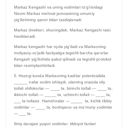
Markaz Kengashi va uning xodimlari to’g’risidagi
Nizom Markaz mehnat jamoasining umumiy
yig’ilishining qarori bilan tasdiqlanadi.
Markaz direktori, shuningdek, Markaz Kengashi raisi
hisoblanadi.
Markaz kengashi har oyda yig’iladi va Markazning
moliyaviy-xo’jalik faoliyatiga tegishli barcha qarorlar
Kengash yig’ilishida qabul qilinadi va tegishli protokol
bilan rasmiylashtiriladi.
5. Hozirgi kunda Markazning kadrlar potentsialida
______ nafar xodim ishlaydi, ularning orasida oliy
toifali shifokorlar — ____ ta, birinchi toifali — ____ ta,
ikkinchi toifali — _____ ta, uchinchi toifali — ____ ta,
___ ta toifasiz. Hamshiralar — _____ ta, kichik tibbiy
xodimlar — ____ ta, boshqaruv va ma’muriy xodimlar
— ___ ta.
Ilmiy darajasi yuqori xodimlar: tibbiyot fanlari