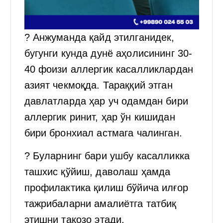
? Анжуманда қайд этилганидек,
бугунги кунда дунё аҳолисининг 30-
40 фоизи аллергик касалликлардан
азият чекмоқда. Тараққий этган
давлатларда ҳар уч одамдан бири
аллергик ринит, ҳар ўн кишидан
бири бронхиал астмага чалинган.
? Буларнинг бари ушбу касалликка
ташхис қўйиш, даволаш ҳамда
профилактика қилиш бўйича илғор
тажрибаларни амалиётга татбиқ
этишни тақозо этади.