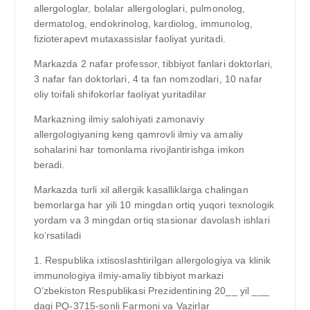
allergologlar, bolalar allergologlari, pulmonolog,
dermatolog, endokrinolog, kardiolog, immunolog,
fizioterapevt mutaxassislar faoliyat yuritadi.
Markazda 2 nafar professor, tibbiyot fanlari doktorlari,
3 nafar fan doktorlari, 4 ta fan nomzodlari, 10 nafar
oliy toifali shifokorlar faoliyat yuritadilar
Markazning ilmiy salohiyati zamonaviy
allergologiyaning keng qamrovli ilmiy va amaliy
sohalarini har tomonlama rivojlantirishga imkon
beradi.
Markazda turli xil allergik kasalliklarga chalingan
bemorlarga har yili 10 mingdan ortiq yuqori texnologik
yordam va 3 mingdan ortiq stasionar davolash ishlari
ko’rsatiladi
1. Respublika ixtisoslashtirilgan allergologiya va klinik
immunologiya ilmiy-amaliy tibbiyot markazi
O’zbekiston Respublikasi Prezidentining 20__ yil ___
dagi PQ-3715-sonli Farmoni va Vazirlar