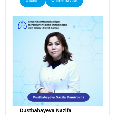
Batafsil
Online navbat
.
Dustbabayeva Nazifa