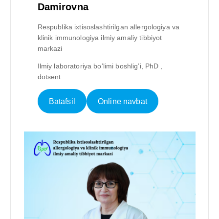
Damirovna
Respublika ixtisoslashtirilgan allergologiya va
klinik immunologiya ilmiy amaliy tibbiyot
markazi
Ilmiy laboratoriya bo’limi boshlig’i, PhD ,
dotsent
Batafsil
Online navbat
.