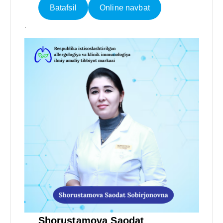
Batafsil
Online navbat
.
Shorustamova Saodat