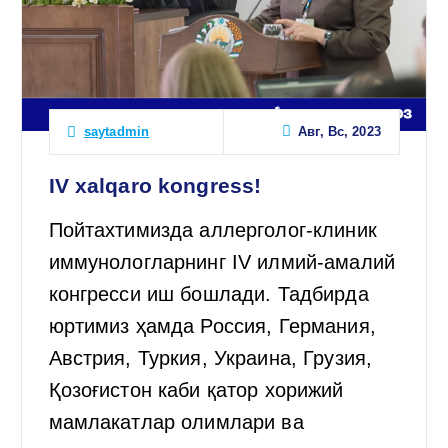
Авг, Вс, 2023
saytadmin
IV xalqaro kongress!
Пойтахтимизда аллерголог-клиник
иммунологларнинг IV илмий-амалий
конгресси иш бошлади. Тадбирда
юртимиз ҳамда Россия, Германия,
Австрия, Туркия, Украина, Грузия,
Қозоғистон каби қатор хорижий
мамлакатлар олимлари ва