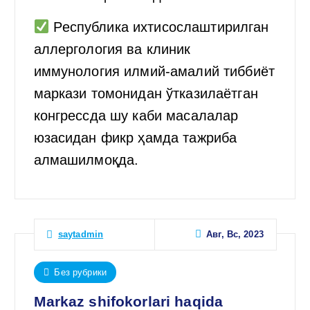
Республика ихтисослаштирилган
аллергология ва клиник
иммунология илмий-амалий тиббиёт
маркази томонидан ўтказилаётган
конгрессда шу каби масалалар
юзасидан фикр ҳамда тажриба
алмашилмоқда.
Авг, Вс, 2023
saytadmin
Без рубрики
Markaz shifokorlari haqida