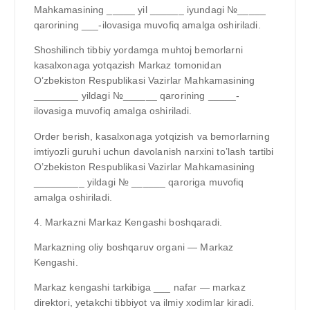
Mahkamasining _____ yil ______ iyundagi №_____
qarorining ___-ilovasiga muvofiq amalga oshiriladi.
Shoshilinch tibbiy yordamga muhtoj bemorlarni
kasalxonaga yotqazish Markaz tomonidan
O’zbekiston Respublikasi Vazirlar Mahkamasining
________ yildagi №______ qarorining _____-
ilovasiga muvofiq amalga oshiriladi.
Order berish, kasalxonaga yotqizish va bemorlarning
imtiyozli guruhi uchun davolanish narxini to’lash tartibi
O’zbekiston Respublikasi Vazirlar Mahkamasining
_________ yildagi № ______ qaroriga muvofiq
amalga oshiriladi.
4. Markazni Markaz Kengashi boshqaradi.
Markazning oliy boshqaruv organi — Markaz
Kengashi.
Markaz kengashi tarkibiga ___ nafar — markaz
direktori, yetakchi tibbiyot va ilmiy xodimlar kiradi.