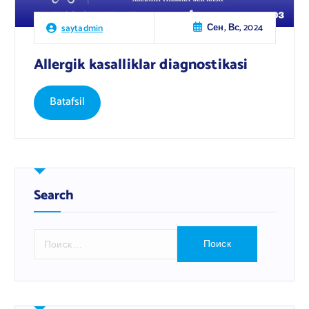
Сен, Вс, 2024
saytadmin
Allergik kasalliklar diagnostikasi
Batafsil
Search
Н
а
й
т
и