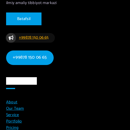
ilmiy amaliy tibbiyot markazi
B
a
t
a
f
s
i
l
+99878 150 06 65
+99878 150 06 65
Ma`lumotlar
About
Our Team
Service
Portfolio
Pricing