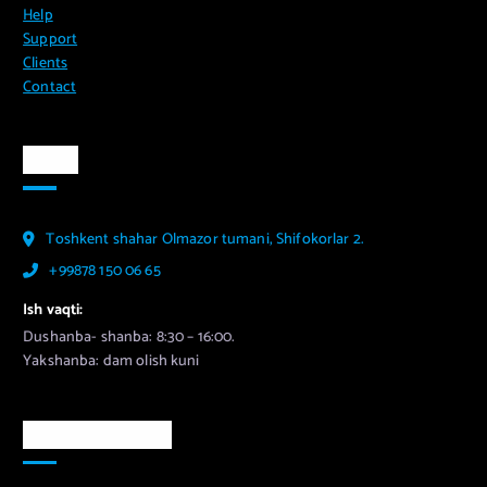
Help
Support
Clients
Contact
Aloqa
Toshkent shahar Olmazor tumani, Shifokorlar 2.
+99878 150 06 65
Ish vaqti:
Dushanba- shanba: 8:30 – 16:00.
Yakshanba: dam olish kuni
Murojaat uchun