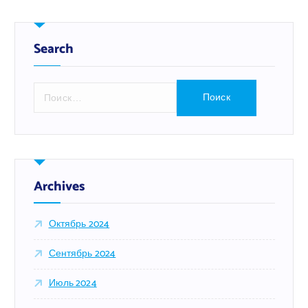
Search
Н
а
й
т
и
:
Archives
Октябрь 2024
Сентябрь 2024
Июль 2024