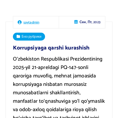
Сен, Пт, 2023
saytadmin
Без рубрики
Korrupsiyaga qarshi kurashish
O‘zbekiston Respublikasi Prezidentining
2025-yil 21-apreldagi PQ-147-sonli
qaroriga muvofiq, mehnat jamoasida
korrupsiyaga nisbatan murosasiz
munosabatlarni shakllantirish,
manfaatlar to‘qnashuviga yo‘l qo‘ymaslik
va odob-axloq qoidalariga rioya qilish