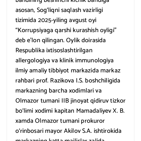
bandining beshinchi kichik bandiga
asosan, Sog‘liqni saqlash vazirligi
tizimida 2025-yiling avgust oyi
“Korrupsiyaga qarshi kurashish oyligi”
deb e’lon qilingan. Oylik doirasida
Respublika ixtisoslashtirilgan
allergologiya va klinik immunologiya
ilmiy amaliy tibbiyot markazida markaz
rahbari prof. Razikova I.S. boshchiligida
markazning barcha xodimlari va
Olmazor tumani IIB jinoyat qidiruv tizkor
bo‘limi xodimi kapitan Mamadaliyev X. B.
xamda Olmazor tumani prokuror
o‘rinbosari mayor Akilov S.A. ishtirokida