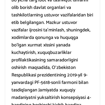
bo‘yicha targ‘ibot va tashviqot ishlarini
olib borish davlat organlari va
tashkilotlarning ustuvor vazifalaridan biri
etib belgilangan. Mazkur ustuvor
vazifalar ijrosini ta’minlash, shuningdek,
xodimlarda qonunga va huquqga
bo‘lgan xurmat xissini yanada
kuchaytirish, xuquqbuzarliklar
profilaktikasining samaradorligini
oshirish maqsadida, O‘zbekiston
Respublikasi prezidentining 2019-yil 9-
yanvardagi PF-5618-sonli farmoni bilan
tasdiqlangan Jamiyatda xuquqiy
madaniyatni yuksaltirish konsepsiyasi 4-