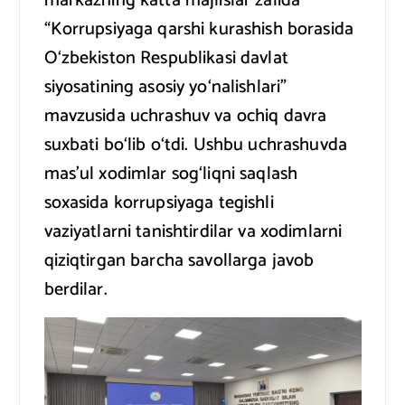
markazning katta majlislar zalida
“Korrupsiyaga qarshi kurashish borasida
O‘zbekiston Respublikasi davlat
siyosatining asosiy yo‘nalishlari”
mavzusida uchrashuv va ochiq davra
suxbati bo‘lib o‘tdi. Ushbu uchrashuvda
mas’ul xodimlar sog‘liqni saqlash
soxasida korrupsiyaga tegishli
vaziyatlarni tanishtirdilar va xodimlarni
qiziqtirgan barcha savollarga javob
berdilar.