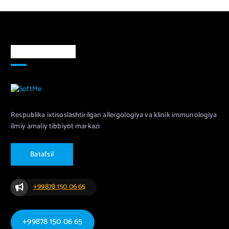
Markaz haqida
Respublika ixtisoslashtirilgan allergologiya va klinik immunologiya
ilmiy amaliy tibbiyot markazi
B
a
t
a
f
s
i
l
+99878 150 06 65
+99878 150 06 65