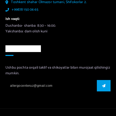
Toshkent shahar Olmazor tumani, Shifokorlar 2.
+99878 150 06 65
Ish vaqti:
Dushanba- shanba: 8:30 – 16:00.
Yakshanba: dam olish kuni
Murojaat uchun
Ushbu pochta orqali taklif va shikoyatlar bilan murojaat qilishingiz
mumkin.