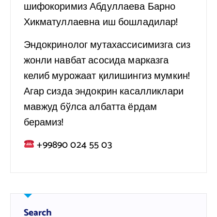
шифокоримиз Абдуллаева Барно
Хикматуллаевна иш бошладилар!
Эндокринолог мутахассисимизга сиз
жонли навбат асосида марказга
келиб мурожаат қилишингиз мумкин!
Агар сизда эндокрин касалликлари
мавжуд бўлса албатта ёрдам
берамиз!
+99890 024 55 03
Search