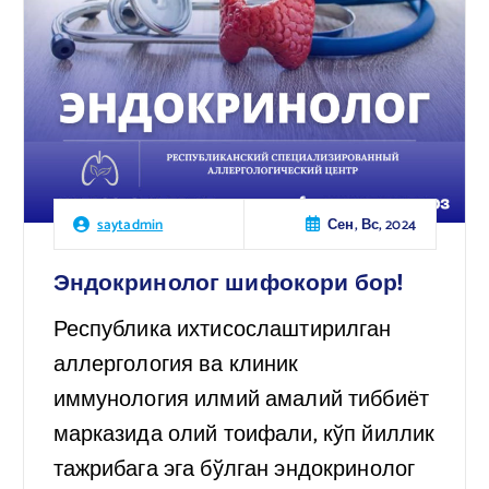
Сен, Вс, 2024
saytadmin
Эндокринолог шифокори бор!
Республика ихтисослаштирилган
аллергология ва клиник
иммунология илмий амалий тиббиёт
марказида олий тоифали, кўп йиллик
тажрибага эга бўлган эндокринолог