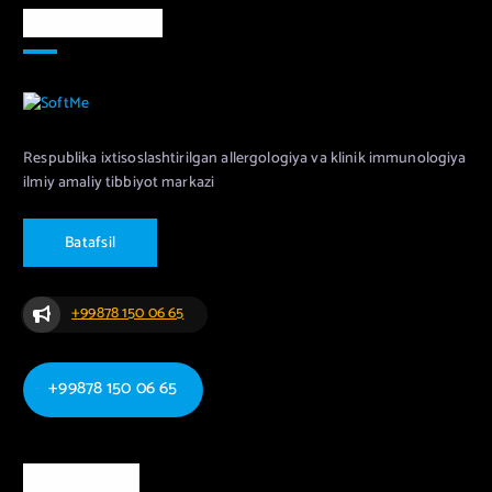
Markaz haqida
Respublika ixtisoslashtirilgan allergologiya va klinik immunologiya
ilmiy amaliy tibbiyot markazi
B
a
t
a
f
s
i
l
+99878 150 06 65
+99878 150 06 65
Ma`lumotlar