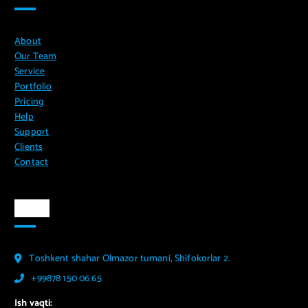
About
Our Team
Service
Portfolio
Pricing
Help
Support
Clients
Contact
Aloqa
Toshkent shahar Olmazor tumani, Shifokorlar 2.
+99878 150 06 65
Ish vaqti: