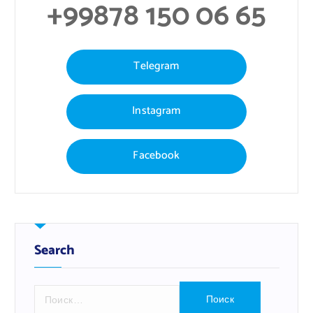
+99878 150 06 65
Telegram
Instagram
Facebook
Search
Н
а