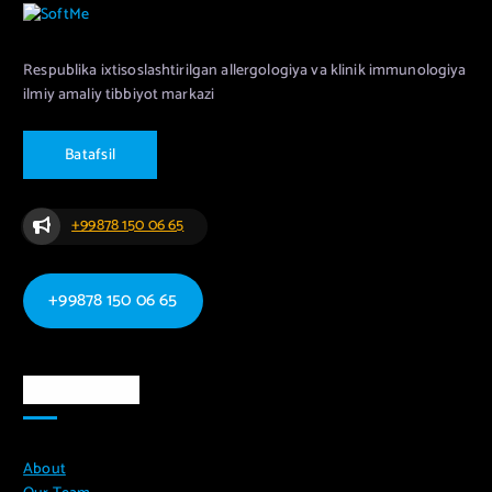
Respublika ixtisoslashtirilgan allergologiya va klinik immunologiya
ilmiy amaliy tibbiyot markazi
B
a
t
a
f
s
i
l
+99878 150 06 65
+99878 150 06 65
Ma`lumotlar
About