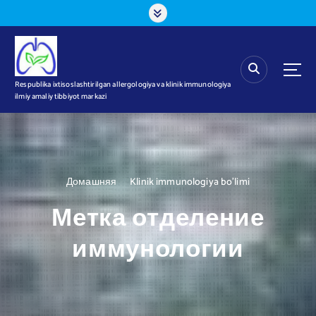
П
е
р
е
й
т
Respublika ixtisoslashtirilgan allergologiya va klinik immunologiya
ilmiy amaliy tibbiyot markazi
и
к
с
о
д
е
Домашняя
Klinik immunologiya bo’limi
р
Метка отделение
ж
а
иммунологии
н
и
ю