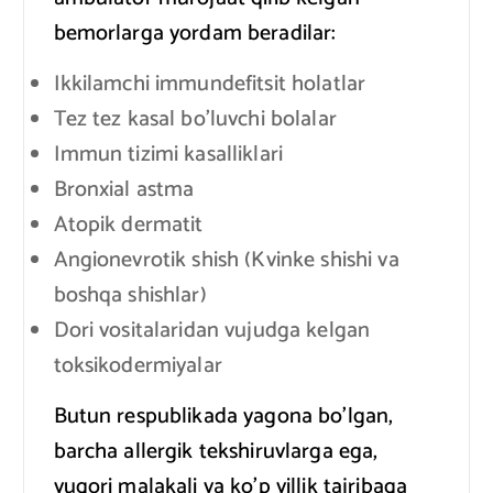
bemorlarga yordam beradilar:
Ikkilamchi immundefitsit holatlar
Tez tez kasal bo’luvchi bolalar
Immun tizimi kasalliklari
Bronxial astma
Atopik dermatit
Angionevrotik shish (Kvinke shishi va
boshqa shishlar)
Dori vositalaridan vujudga kelgan
toksikodermiyalar
Butun respublikada yagona bo’lgan,
barcha allergik tekshiruvlarga ega,
yuqori malakali va ko’p yillik tajribaga