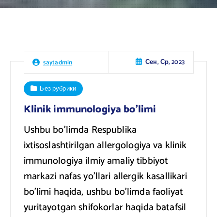
Сен, Ср, 2023
saytadmin
Без рубрики
Klinik immunologiya bo’limi
Ushbu bo’limda Respublika
ixtisoslashtirilgan allergologiya va klinik
immunologiya ilmiy amaliy tibbiyot
markazi nafas yo’llari allergik kasallikari
bo’limi haqida, ushbu bo’limda faoliyat
yuritayotgan shifokorlar haqida batafsil