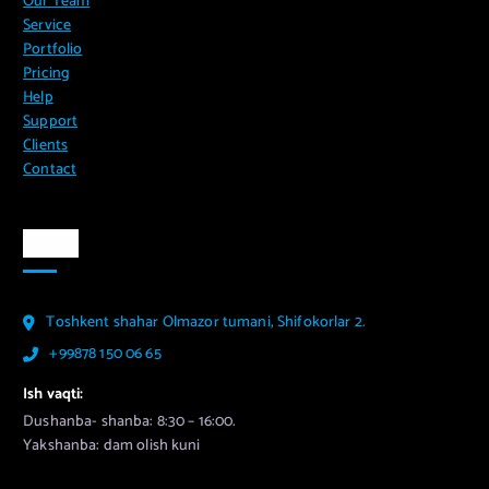
Our Team
Service
Portfolio
Pricing
Help
Support
Clients
Contact
Aloqa
Toshkent shahar Olmazor tumani, Shifokorlar 2.
+99878 150 06 65
Ish vaqti:
Dushanba- shanba: 8:30 – 16:00.
Yakshanba: dam olish kuni