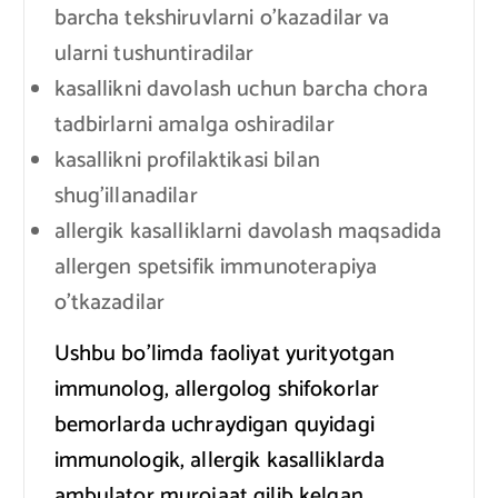
barcha tekshiruvlarni o’kazadilar va
ularni tushuntiradilar
kasallikni davolash uchun barcha chora
tadbirlarni amalga oshiradilar
kasallikni profilaktikasi bilan
shug’illanadilar
allergik kasalliklarni davolash maqsadida
allergen spetsifik immunoterapiya
o’tkazadilar
Ushbu bo’limda faoliyat yurityotgan
immunolog, allergolog shifokorlar
bemorlarda uchraydigan quyidagi
immunologik, allergik kasalliklarda
ambulator murojaat qilib kelgan