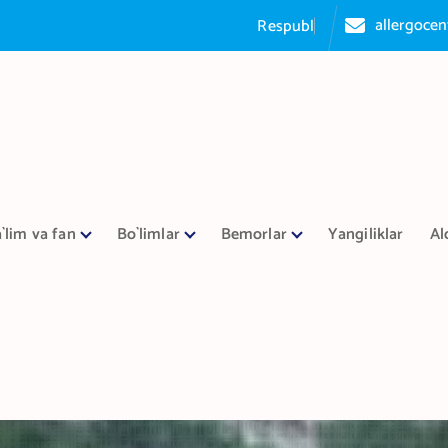
allergoce
R
e
s
p
u
b
l
i
k
a
a
l
l
e
r
g
`lim va fan
Bo`limlar
Bemorlar
Yangiliklar
Al