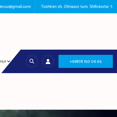
nteruz@gmail.com
Toshken sh, Olmazor tum, Shifokorlar 7.
oqa
+
9
9
8
7
8
1
5
0
0
6
6
5