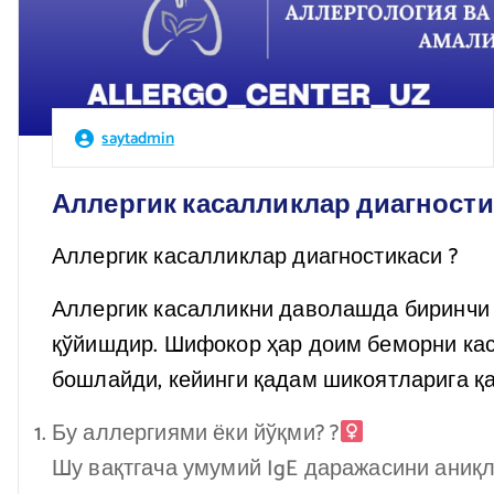
saytadmin
Аллергик касалликлар диагности
Аллергик касалликлар диагностикаси ?
Аллергик касалликни даволашда биринчи в
қўйишдир. Шифокор ҳар доим беморни ка
бошлайди, кейинги қадам шикоятларига қа
Бу аллергиями ёки йўқми? ?‍
Шу вақтгача умумий IgE даражасини аниқ