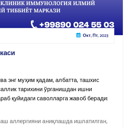
Окт, Пт, 2023
каси
а энг муҳим қадам, албатта, ташхис
саллик тарихини ўрганишдан ишни
раб қуйидаги саволларга жавоб беради:
лаш аллергияни аниқлашда ишлатилган,