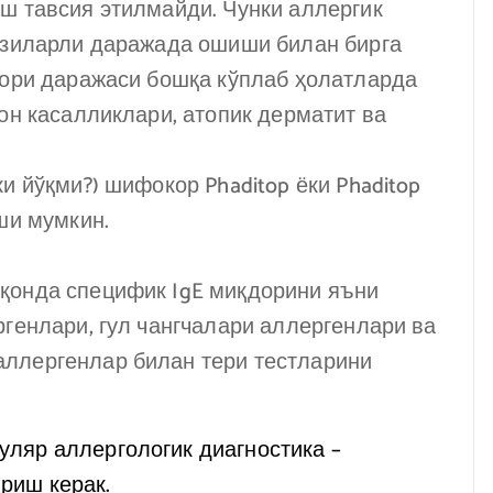
ш тавсия этилмайди. Чунки аллергик
сезиларли даражада ошиши билан бирга
қори даражаси бошқа кўплаб ҳолатларда
қон касалликлари, атопик дерматит ва
и йўқми?) шифокор Phaditop ёки Phaditop
ши мумкин.
қонда специфик IgE миқдорини яъни
ргенлари, гул чангчалари аллергенлари ва
аллергенлар билан тери тестларини
ляр аллергологик диагностика –
риш керак.