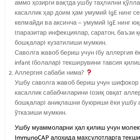
аммо ҳозирги вақтда ушбу таҳлилни қўлла
касаллик ҳар доим ҳам умумий IgE нинг 
келмайди ва аксинча — умумий IgE нинг ю
(паразитар инфекциялар, саратон, баъзи 
бошқалар) кузатилиши мумкин.
Саволга жавоб бериш учун (бу аллергия ёк
infant (болалар) текширувини тавсия қили
Аллергия сабаби нима?
Ушбу саволга жавоб бериш учун шифокор 
касаллик сабабчиларини (озиқ овқат алле
бошқалар) аниқлашни буюриши ёки ушбу 
ўтказиши мумкин.
Ушбу муаммоларни ҳал қилиш учун молеку
ImmunoCAP алоҳида махсулотларга текши