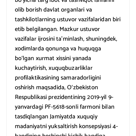
bo‘yicha targ‘ibot va tashviqot ishlarini
olib borish davlat organlari va
tashkilotlarning ustuvor vazifalaridan biri
etib belgilangan. Mazkur ustuvor
vazifalar ijrosini ta’minlash, shuningdek,
xodimlarda qonunga va huquqga
bo‘lgan xurmat xissini yanada
kuchaytirish, xuquqbuzarliklar
profilaktikasining samaradorligini
oshirish maqsadida, O‘zbekiston
Respublikasi prezidentining 2019-yil 9-
yanvardagi PF-5618-sonli farmoni bilan
tasdiqlangan Jamiyatda xuquqiy
madaniyatni yuksaltirish konsepsiyasi 4-