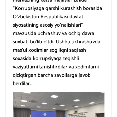
markazning katta majlislar zalida
“Korrupsiyaga qarshi kurashish borasida
O‘zbekiston Respublikasi davlat
siyosatining asosiy yo‘nalishlari”
mavzusida uchrashuv va ochiq davra
suxbati bo‘lib o‘tdi. Ushbu uchrashuvda
mas’ul xodimlar sog‘liqni saqlash
soxasida korrupsiyaga tegishli
vaziyatlarni tanishtirdilar va xodimlarni
qiziqtirgan barcha savollarga javob
berdilar.