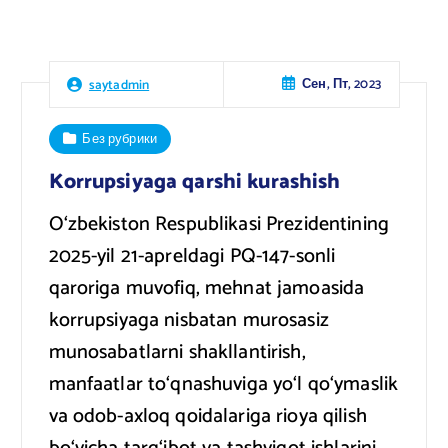
Сен, Пт, 2023
saytadmin
Без рубрики
Korrupsiyaga qarshi kurashish
O‘zbekiston Respublikasi Prezidentining
2025-yil 21-apreldagi PQ-147-sonli
qaroriga muvofiq, mehnat jamoasida
korrupsiyaga nisbatan murosasiz
munosabatlarni shakllantirish,
manfaatlar to‘qnashuviga yo‘l qo‘ymaslik
va odob-axloq qoidalariga rioya qilish