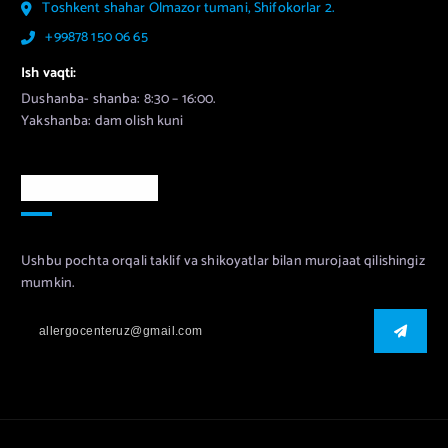
Toshkent shahar Olmazor tumani, Shifokorlar 2.
+99878 150 06 65
Ish vaqti:
Dushanba- shanba: 8:30 – 16:00.
Yakshanba: dam olish kuni
Murojaat uchun
Ushbu pochta orqali taklif va shikoyatlar bilan murojaat qilishingiz
mumkin.