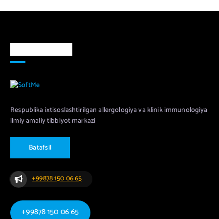
Markaz haqida
Respublika ixtisoslashtirilgan allergologiya va klinik immunologiya
ilmiy amaliy tibbiyot markazi
B
a
t
a
f
s
i
l
+99878 150 06 65
+99878 150 06 65