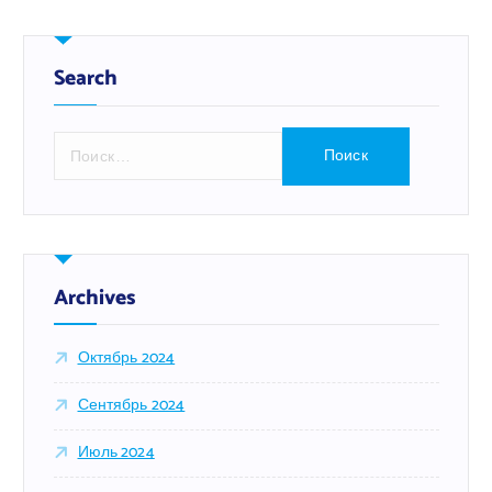
Search
Н
а
й
т
и
:
Archives
Октябрь 2024
Сентябрь 2024
Июль 2024