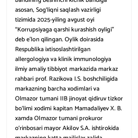
bandining beshinchi kichik bandiga
asosan, Sog‘liqni saqlash vazirligi
tizimida 2025-yiling avgust oyi
“Korrupsiyaga qarshi kurashish oyligi”
deb e’lon qilingan. Oylik doirasida
Respublika ixtisoslashtirilgan
allergologiya va klinik immunologiya
ilmiy amaliy tibbiyot markazida markaz
rahbari prof. Razikova I.S. boshchiligida
markazning barcha xodimlari va
Olmazor tumani IIB jinoyat qidiruv tizkor
bo‘limi xodimi kapitan Mamadaliyev X. B.
xamda Olmazor tumani prokuror
o‘rinbosari mayor Akilov S.A. ishtirokida