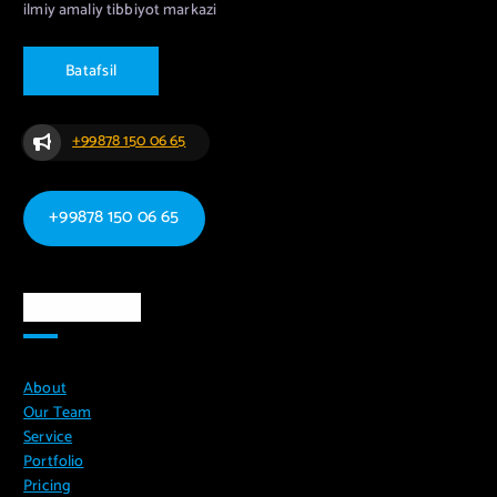
ilmiy amaliy tibbiyot markazi
B
a
t
a
f
s
i
l
+99878 150 06 65
+99878 150 06 65
Ma`lumotlar
About
Our Team
Service
Portfolio
Pricing