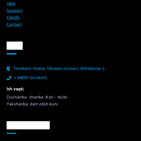
Help
Support
Clients
Contact
Aloqa
Toshkent shahar Olmazor tumani, Shifokorlar 2.
+99878 150 06 65
Ish vaqti:
Dushanba- shanba: 8:30 – 16:00.
Yakshanba: dam olish kuni
Murojaat uchun