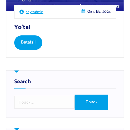
Окт, Вс, 2024
saytadmin
Yo’tal
Batafsil
Search
Н
а
й
т
и