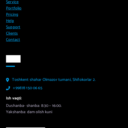
Service
Portfolio
Pricing
Help
Support
Clients
Contact
Aloqa
Toshkent shahar Olmazor tumani, Shifokorlar 2.
+99878 150 06 65
Ish vaqti:
Dushanba- shanba: 8:30 – 16:00.
Yakshanba: dam olish kuni