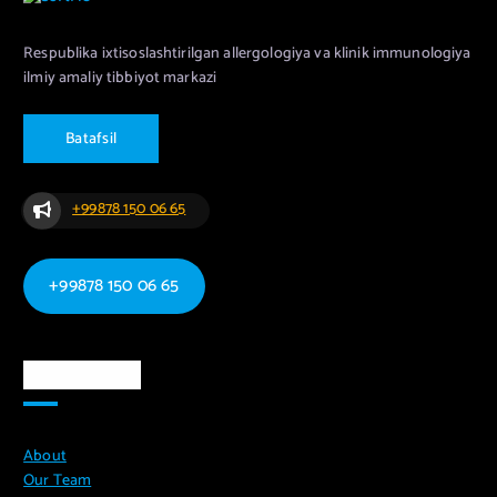
Respublika ixtisoslashtirilgan allergologiya va klinik immunologiya
ilmiy amaliy tibbiyot markazi
B
a
t
a
f
s
i
l
+99878 150 06 65
+99878 150 06 65
Ma`lumotlar
About
Our Team