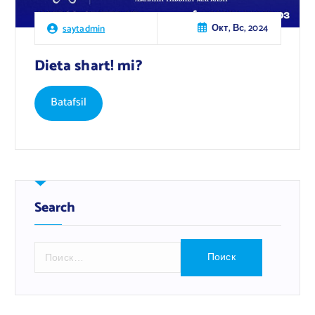
Окт, Вс, 2024
saytadmin
Dieta shart! mi?
Batafsil
Search
Н
а
й
т
и