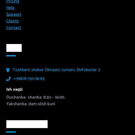
Pricing
Help
Support
Clients
Contact
Aloqa
Toshkent shahar Olmazor tumani, Shifokorlar 2.
+99878 150 06 65
Ish vaqti:
Dushanba- shanba: 8:30 – 16:00.
Yakshanba: dam olish kuni
Murojaat uchun