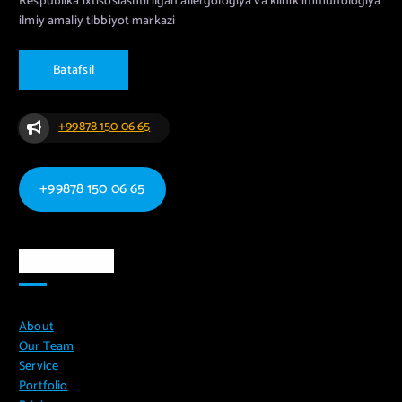
Respublika ixtisoslashtirilgan allergologiya va klinik immunologiya
ilmiy amaliy tibbiyot markazi
B
a
t
a
f
s
i
l
+99878 150 06 65
+99878 150 06 65
Ma`lumotlar
About
Our Team
Service
Portfolio