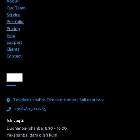
About
Our Team
Service
Portfolio
Pricing
Help
Support
Clients
Contact
Aloqa
Toshkent shahar Olmazor tumani, Shifokorlar 2.
+99878 150 06 65
Ish vaqti:
Dushanba- shanba: 8:30 – 16:00.
Yakshanba: dam olish kuni