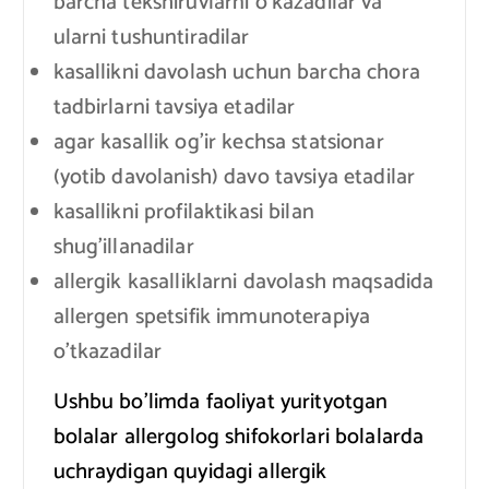
barcha tekshiruvlarni o’kazadilar va
ularni tushuntiradilar
kasallikni davolash uchun barcha chora
tadbirlarni tavsiya etadilar
agar kasallik og’ir kechsa statsionar
(yotib davolanish) davo tavsiya etadilar
kasallikni profilaktikasi bilan
shug’illanadilar
allergik kasalliklarni davolash maqsadida
allergen spetsifik immunoterapiya
o’tkazadilar
Ushbu bo’limda faoliyat yurityotgan
bolalar allergolog shifokorlari bolalarda
uchraydigan quyidagi allergik