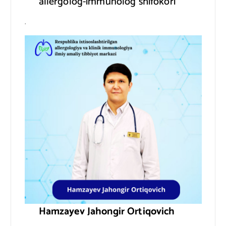
allergolog-immunolog shifokori
.
Hamzayev Jahongir Ortiqovich