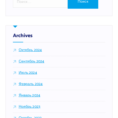
а
й
т
и
:
Archives
Октябрь 2024
Сентябрь 2024
Июль 2024
Февраль 2024
Январь 2024
Ноябрь 2023