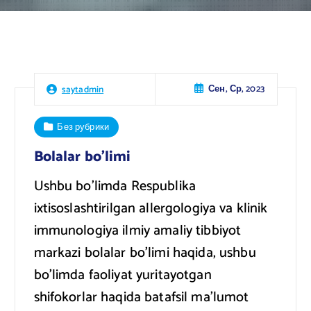
Сен, Ср, 2023
saytadmin
Без рубрики
Bolalar bo’limi
Ushbu bo’limda Respublika
ixtisoslashtirilgan allergologiya va klinik
immunologiya ilmiy amaliy tibbiyot
markazi bolalar bo’limi haqida, ushbu
bo’limda faoliyat yuritayotgan
shifokorlar haqida batafsil ma’lumot