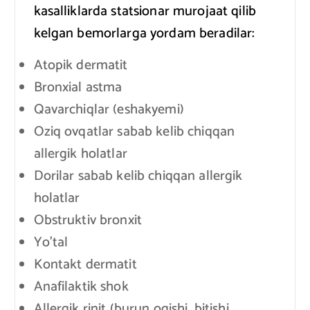
kasalliklarda statsionar murojaat qilib
kelgan bemorlarga yordam beradilar:
Atopik dermatit
Bronxial astma
Qavarchiqlar (eshakyemi)
Oziq ovqatlar sabab kelib chiqqan
allergik holatlar
Dorilar sabab kelib chiqqan allergik
holatlar
Obstruktiv bronxit
Yo’tal
Kontakt dermatit
Anafilaktik shok
Allergik rinit (burun oqishi, bitishi,