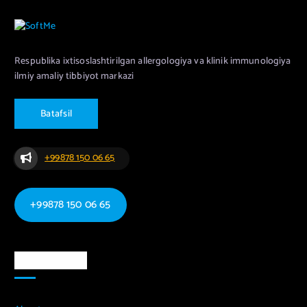
Respublika ixtisoslashtirilgan allergologiya va klinik immunologiya
ilmiy amaliy tibbiyot markazi
B
a
t
a
f
s
i
l
+99878 150 06 65
+99878 150 06 65
Ma`lumotlar