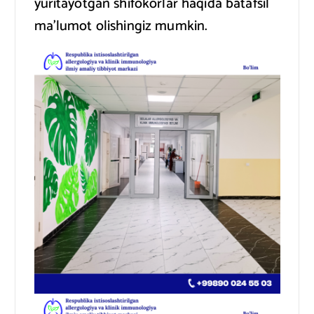
yuritayotgan shifokorlar haqida batafsil
ma’lumot olishingiz mumkin.