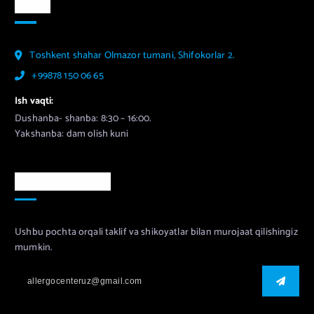
Aloqa
Toshkent shahar Olmazor tumani, Shifokorlar 2.
+99878 150 06 65
Ish vaqti:
Dushanba- shanba: 8:30 – 16:00.
Yakshanba: dam olish kuni
Murojaat uchun
Ushbu pochta orqali taklif va shikoyatlar bilan murojaat qilishingiz
mumkin.