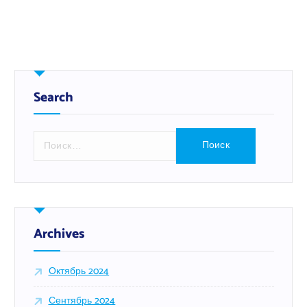
Search
Н
а
й
т
и
:
Archives
Октябрь 2024
Сентябрь 2024