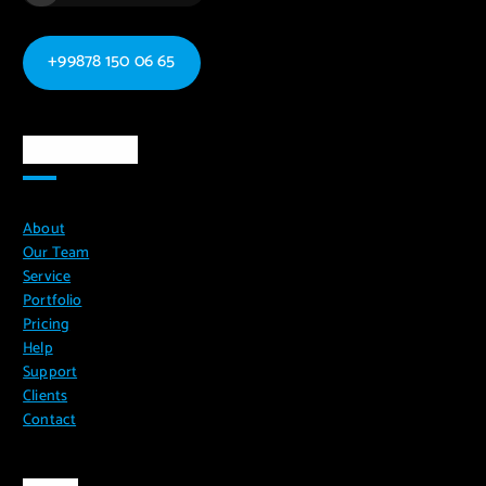
+99878 150 06 65
Ma`lumotlar
About
Our Team
Service
Portfolio
Pricing
Help
Support
Clients
Contact