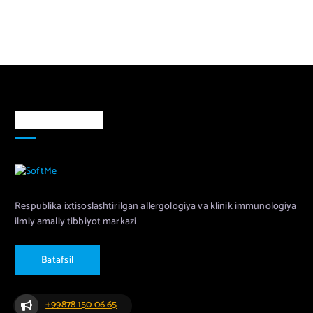
Markaz haqida
Respublika ixtisoslashtirilgan allergologiya va klinik immunologiya
ilmiy amaliy tibbiyot markazi
B
a
t
a
f
s
i
l
+99878 150 06 65