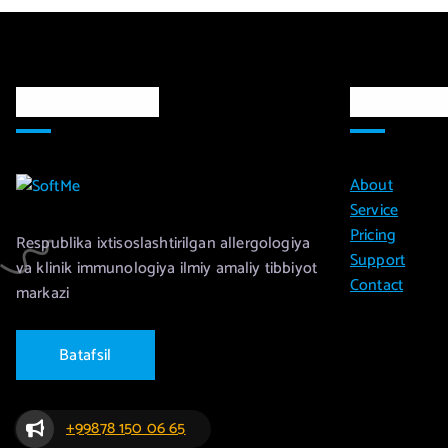
Markaz haqida
Ma`lumot
About
Service
Pricing
Respublika ixtisoslashtirilgan allergologiya
Support
va klinik immunologiya ilmiy amaliy tibbiyot
Contact
markazi
B
a
t
a
f
s
i
l
+99878 150 06 65