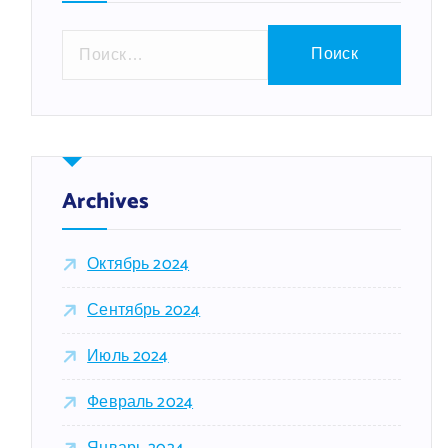
Н
а
й
т
и
:
Archives
Октябрь 2024
Сентябрь 2024
Июль 2024
Февраль 2024