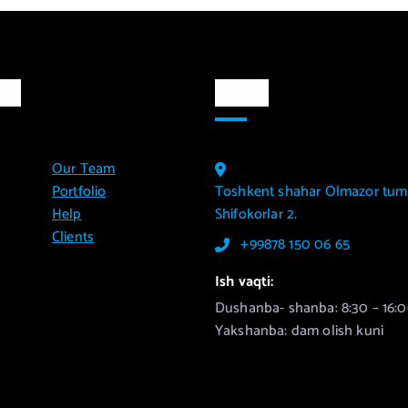
lar
Aloqa
Our Team
Portfolio
Toshkent shahar Olmazor tum
Help
Shifokorlar 2.
Clients
+99878 150 06 65
Ish vaqti:
Dushanba- shanba: 8:30 – 16:0
Yakshanba: dam olish kuni