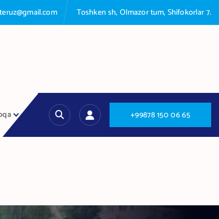
nteruz@gmail.com
Toshken sh, Olmazor tum, Shifokorlar 7.
oqa
+
9
9
8
7
8
1
5
0
0
6
6
5