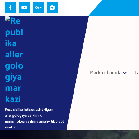
П
е
р
е
й
т
и
к
с
Markaz haqida
Ta
о
д
е
р
ж
Respublika ixtisoslashtirilgan
а
allergologiya va klinik
н
immunologiya ilmiy amaliy tibbiyot
и
markazi
ю