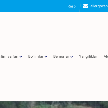
allergoce
R
e
s
p
u
b
l
i
k
`lim va fan
Bo`limlar
Bemorlar
Yangiliklar
Al