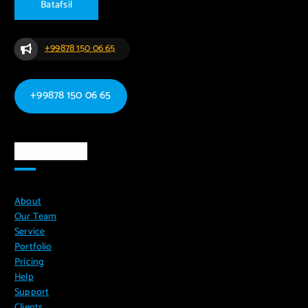
B
a
t
a
f
s
i
l
+99878 150 06 65
+99878 150 06 65
Ma`lumotlar
About
Our Team
Service
Portfolio
Pricing
Help
Support
Clients