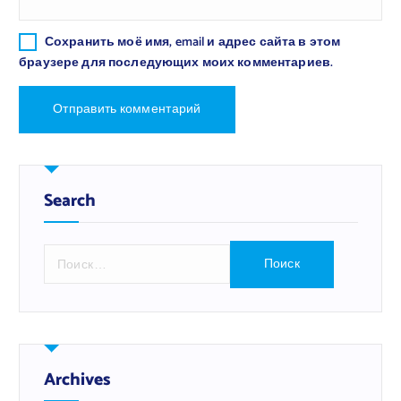
Сохранить моё имя, email и адрес сайта в этом
браузере для последующих моих комментариев.
Search
Н
а
й
т
и
:
Archives