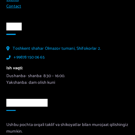
Contact
Aloqa
Toshkent shahar Olmazor tumani, Shifokorlar 2.
+99878 150 06 65
Ish vaqti:
Dushanba- shanba: 8:30 – 16:00.
Yakshanba: dam olish kuni
Murojaat uchun
Ushbu pochta orqali taklif va shikoyatlar bilan murojaat qilishingiz
mumkin.