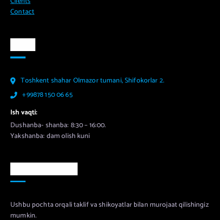
Clients
Contact
Aloqa
Toshkent shahar Olmazor tumani, Shifokorlar 2.
+99878 150 06 65
Ish vaqti:
Dushanba- shanba: 8:30 – 16:00.
Yakshanba: dam olish kuni
Murojaat uchun
Ushbu pochta orqali taklif va shikoyatlar bilan murojaat qilishingiz
mumkin.