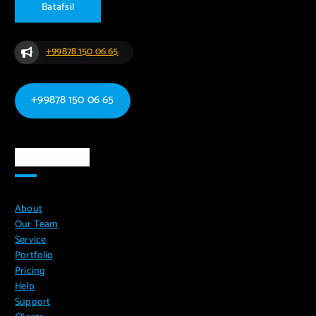
B
a
t
a
f
s
i
l
+99878 150 06 65
+99878 150 06 65
Ma`lumotlar
About
Our Team
Service
Portfolio
Pricing
Help
Support