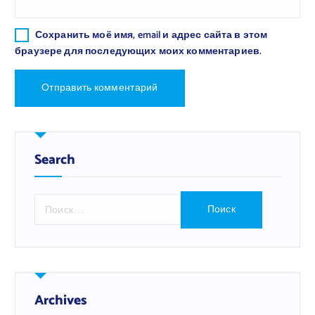
Сохранить моё имя, email и адрес сайта в этом
браузере для последующих моих комментариев.
Search
Н
а
й
т
и
:
Archives