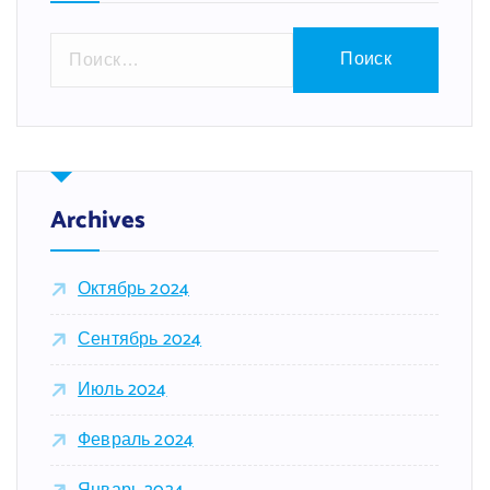
Н
а
й
т
и
:
Archives
Октябрь 2024
Сентябрь 2024
Июль 2024
Февраль 2024