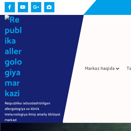
П
е
р
е
й
т
и
к
с
Markaz haqida
Ta
о
д
е
р
ж
Respublika ixtisoslashtirilgan
а
allergologiya va klinik
н
immunologiya ilmiy amaliy tibbiyot
и
markazi
ю