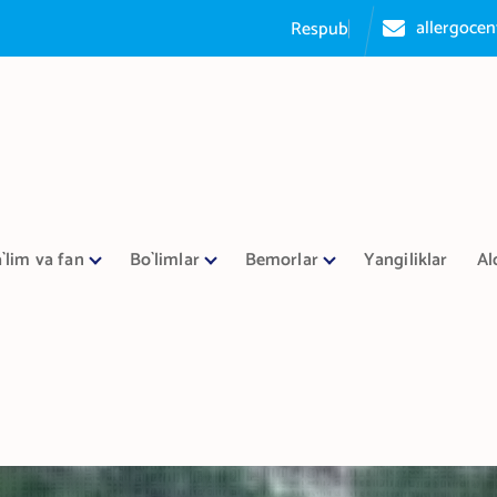
allergoce
R
e
s
p
u
b
l
i
k
a
a
l
l
e
r
g
o
l
o
g
`lim va fan
Bo`limlar
Bemorlar
Yangiliklar
Al