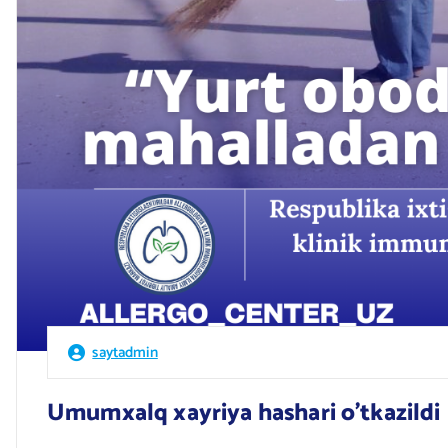
saytadmin
Umumxalq xayriya hashari o’tkazildi