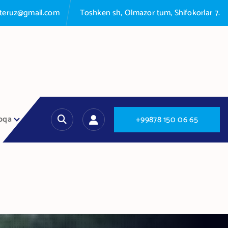
nteruz@gmail.com
Toshken sh, Olmazor tum, Shifokorlar 7.
oqa
+
9
9
8
7
8
1
5
0
0
6
6
5