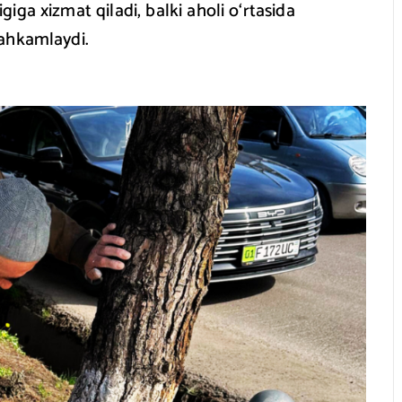
ga xizmat qiladi, balki aholi o‘rtasida
tahkamlaydi.