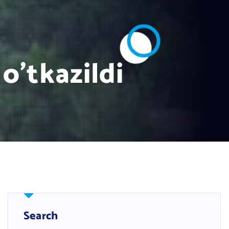
o’tkazildi
Search