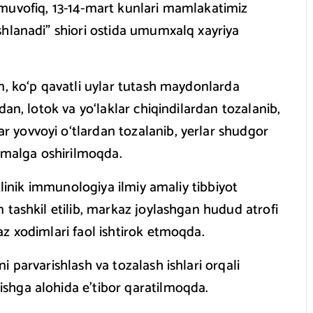
muvofiq, 13-14-mart kunlari mamlakatimiz
shlanadi” shiori ostida umumxalq xayriya
n, ko‘p qavatli uylar tutash maydonlarda
dan, lotok va yo‘laklar chiqindilardan tozalanib,
 yovvoyi o‘tlardan tozalanib, yerlar shudgor
 amalga oshirilmoqda.
klinik immunologiya ilmiy amaliy tibbiyot
 tashkil etilib, markaz joylashgan hudud atrofi
z xodimlari faol ishtirok etmoqda.
 parvarishlash va tozalash ishlari orqali
shga alohida e’tibor qaratilmoqda.