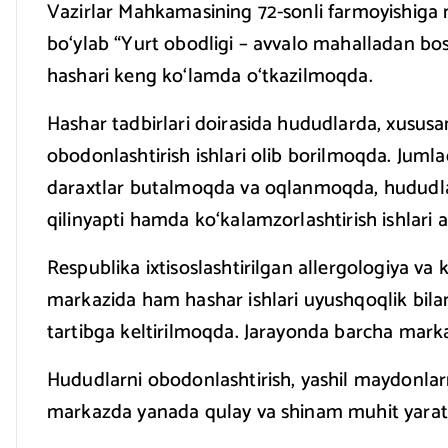
Vazirlar Mahkamasining 72-sonli farmoyishiga 
bo‘ylab “Yurt obodligi – avvalo mahalladan bo
hashari keng ko‘lamda o‘tkazilmoqda.
Hashar tadbirlari doirasida hududlarda, xususa
obodonlashtirish ishlari olib borilmoqda. Jumla
daraxtlar butalmoqda va oqlanmoqda, hududlar
qilinyapti hamda ko‘kalamzorlashtirish ishlari
Respublika ixtisoslashtirilgan allergologiya va 
markazida ham hashar ishlari uyushqoqlik bilan
tartibga keltirilmoqda. Jarayonda barcha marka
Hududlarni obodonlashtirish, yashil maydonlarni
markazda yanada qulay va shinam muhit yarati