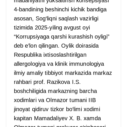
madaniyatni yuksaltirish konsepsiyasi
4-bandining beshinchi kichik bandiga
asosan, Sog‘liqni saqlash vazirligi
tizimida 2025-yiling avgust oyi
“Korrupsiyaga qarshi kurashish oyligi”
deb e’lon qilingan. Oylik doirasida
Respublika ixtisoslashtirilgan
allergologiya va klinik immunologiya
ilmiy amaliy tibbiyot markazida markaz
rahbari prof. Razikova I.S.
boshchiligida markazning barcha
xodimlari va Olmazor tumani IIB
jinoyat qidiruv tizkor bo‘limi xodimi
kapitan Mamadaliyev X. B. xamda