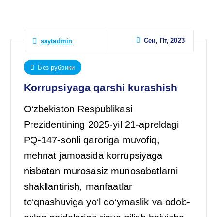
Сен, Пт, 2023
saytadmin
Без рубрики
Korrupsiyaga qarshi kurashish
O‘zbekiston Respublikasi
Prezidentining 2025-yil 21-apreldagi
PQ-147-sonli qaroriga muvofiq,
mehnat jamoasida korrupsiyaga
nisbatan murosasiz munosabatlarni
shakllantirish, manfaatlar
to‘qnashuviga yo‘l qo‘ymaslik va odob-