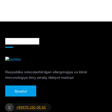
Markaz haqida
Respublika ixtisoslashtirilgan allergologiya va klinik
immunologiya ilmiy amaliy tibbiyot markazi
B
a
t
a
f
s
i
l
+99878 150 06 65