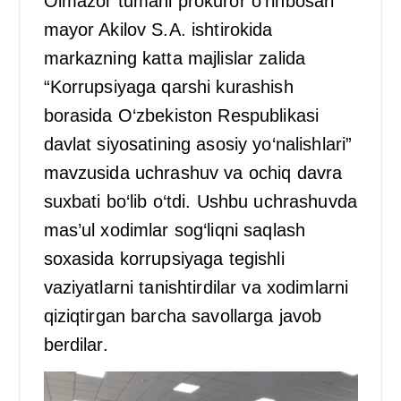
Olmazor tumani prokuror o‘rinbosari
mayor Akilov S.A. ishtirokida
markazning katta majlislar zalida
“Korrupsiyaga qarshi kurashish
borasida O‘zbekiston Respublikasi
davlat siyosatining asosiy yo‘nalishlari”
mavzusida uchrashuv va ochiq davra
suxbati bo‘lib o‘tdi. Ushbu uchrashuvda
mas’ul xodimlar sog‘liqni saqlash
soxasida korrupsiyaga tegishli
vaziyatlarni tanishtirdilar va xodimlarni
qiziqtirgan barcha savollarga javob
berdilar.