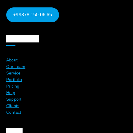
+99878 150 06 65
Ma`lumotlar
About
Our Team
Service
Portfolio
Pricing
Help
Support
Clients
Contact
Aloqa