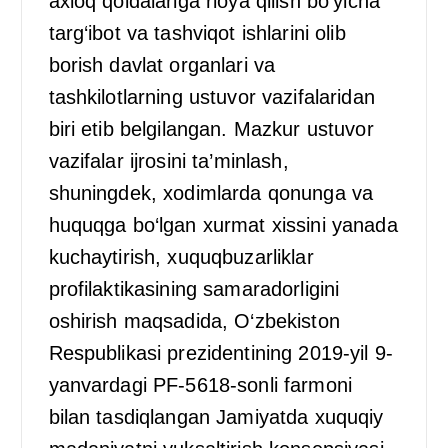
axloq qoidalariga rioya qilish bo‘yicha
targ‘ibot va tashviqot ishlarini olib
borish davlat organlari va
tashkilotlarning ustuvor vazifalaridan
biri etib belgilangan. Mazkur ustuvor
vazifalar ijrosini ta’minlash,
shuningdek, xodimlarda qonunga va
huquqga bo‘lgan xurmat xissini yanada
kuchaytirish, xuquqbuzarliklar
profilaktikasining samaradorligini
oshirish maqsadida, O‘zbekiston
Respublikasi prezidentining 2019-yil 9-
yanvardagi PF-5618-sonli farmoni
bilan tasdiqlangan Jamiyatda xuquqiy