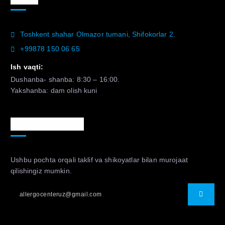
Toshkent shahar Olmazor tumani, Shifokorlar 2.
+99878 150 06 65
Ish vaqti:
Dushanba- shanba: 8:30 – 16:00.
Yakshanba: dam olish kuni
Murojaat uchun
Ushbu pochta orqali taklif va shikoyatlar bilan murojaat
qilishingiz mumkin.