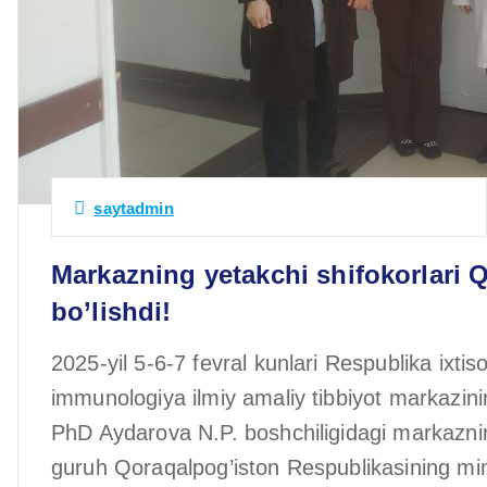
saytadmin
Markazning yetakchi shifokorlari 
bo’lishdi!
2025-yil 5-6-7 fevral kunlari Respublika ixtiso
immunologiya ilmiy amaliy tibbiyot markazining
PhD Aydarova N.P. boshchiligidagi markazning
guruh Qoraqalpog’iston Respublikasining minta