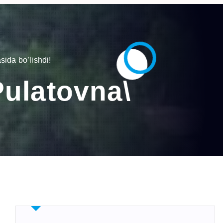
ida bo’lishdi!
ulatovna\