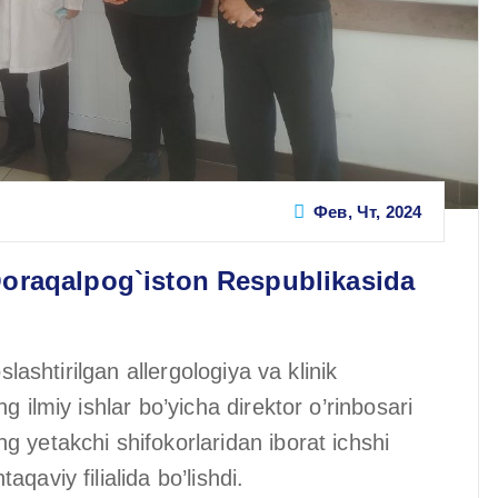
Фев, Чт, 2024
Qoraqalpog`iston Respublikasida
slashtirilgan allergologiya va klinik
 ilmiy ishlar bo’yicha direktor o’rinbosari
 yetakchi shifokorlaridan iborat ichshi
qaviy filialida bo’lishdi.