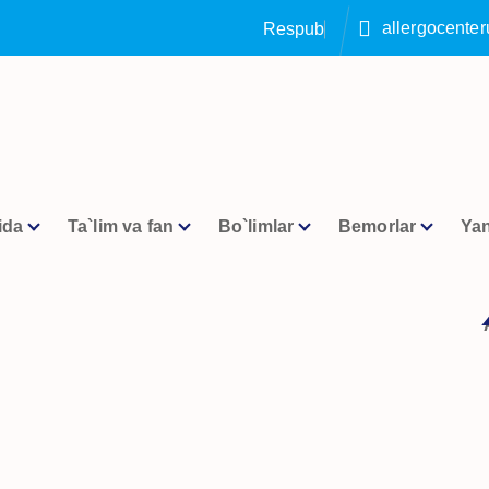
allergocente
R
e
s
p
u
b
l
i
k
a
a
l
l
e
r
g
o
l
o
g
i
y
ida
Ta`lim va fan
Bo`limlar
Bemorlar
Yan