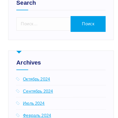
Search
Н
а
й
т
и
:
Archives
Октябрь 2024
Сентябрь 2024
Июль 2024
Февраль 2024