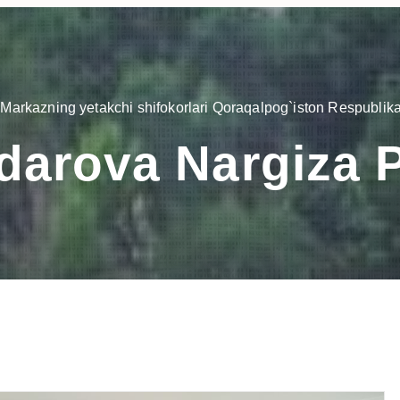
Markazning yetakchi shifokorlari Qoraqalpog`iston Respublikas
darova Nargiza P