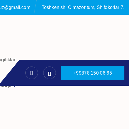
ruz@gmail.com
Toshken sh, Olmazor tum, Shifokorlar 7.
giliklar
+
9
9
8
7
8
1
5
0
0
6
6
5
Aloqa