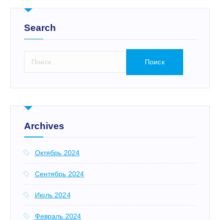
Search
Н
а
й
т
и
:
Archives
Октябрь 2024
Сентябрь 2024
Июль 2024
Февраль 2024