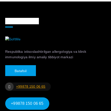
Markaz haqida
Respublika ixtisoslashtirilgan allergologiya va klinik
immunologiya ilmiy amaliy tibbiyot markazi
B
a
t
a
f
s
i
l
+99878 150 06 65
+99878 150 06 65