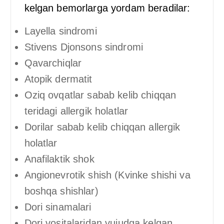
kelgan bemorlarga yordam beradilar:
Layella sindromi
Stivens Djonsons sindromi
Qavarchiqlar
Atopik dermatit
Oziq ovqatlar sabab kelib chiqqan
teridagi allergik holatlar
Dorilar sabab kelib chiqqan allergik
holatlar
Anafilaktik shok
Angionevrotik shish (Kvinke shishi va
boshqa shishlar)
Dori sinamalari
Dori vositalaridan vujudga kelgan