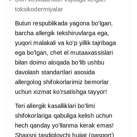
toksikodermiyalar
Butun respublikada yagona bo’lgan,
barcha allergik tekshiruvlarga ega,
yuqori malakali va ko’p yillik tajribaga
ega bo’lgan, chet el mutaaxassislari
bilan doimo aloqada bo’lib ushbu
davolash standartlari asosida
allergolog shifokorlarimiz bemorlar
uchun xizmat ko’rsatishga tayyor!
Teri allergik kasalliklari bo’limi
shifokorlariga qabuliga kelish uchun
hech qanday yo’llanma kerak emas!
Shaxsni tasdiqlovchi hujjat (pasport)