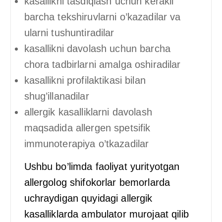
kasallikni tasdiqlash uchun kerakli
barcha tekshiruvlarni o’kazadilar va
ularni tushuntiradilar
kasallikni davolash uchun barcha
chora tadbirlarni amalga oshiradilar
kasallikni profilaktikasi bilan
shug’illanadilar
allergik kasalliklarni davolash
maqsadida allergen spetsifik
immunoterapiya o’tkazadilar
Ushbu bo’limda faoliyat yurityotgan
allergolog shifokorlar bemorlarda
uchraydigan quyidagi allergik
kasalliklarda ambulator murojaat qilib