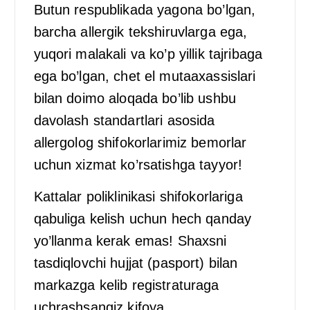
Butun respublikada yagona bo’lgan,
barcha allergik tekshiruvlarga ega,
yuqori malakali va ko’p yillik tajribaga
ega bo’lgan, chet el mutaaxassislari
bilan doimo aloqada bo’lib ushbu
davolash standartlari asosida
allergolog shifokorlarimiz bemorlar
uchun xizmat ko’rsatishga tayyor!
Kattalar poliklinikasi shifokorlariga
qabuliga kelish uchun hech qanday
yo’llanma kerak emas! Shaxsni
tasdiqlovchi hujjat (pasport) bilan
markazga kelib registraturaga
uchrashsangiz kifoya.