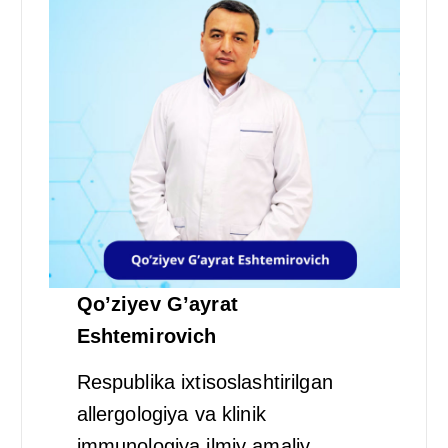
Qo’ziyev G’ayrat
Eshtemirovich
Respublika ixtisoslashtirilgan
allergologiya va klinik
immunologiya ilmiy amaliy