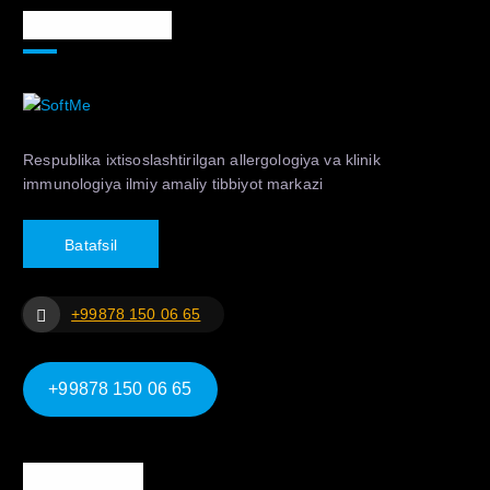
Markaz haqida
Respublika ixtisoslashtirilgan allergologiya va klinik
immunologiya ilmiy amaliy tibbiyot markazi
B
a
t
a
f
s
i
l
+99878 150 06 65
+99878 150 06 65
Ma`lumotlar