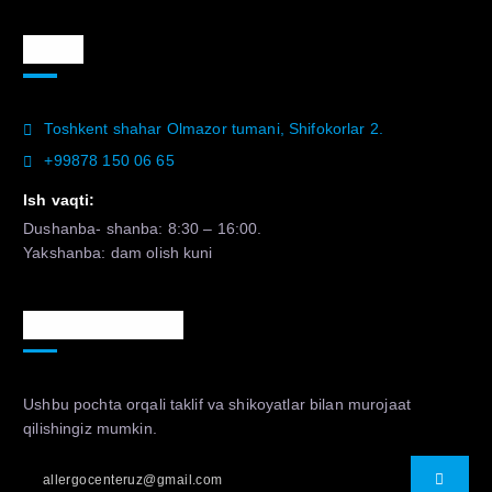
Aloqa
Toshkent shahar Olmazor tumani, Shifokorlar 2.
+99878 150 06 65
Ish vaqti:
Dushanba- shanba: 8:30 – 16:00.
Yakshanba: dam olish kuni
Murojaat uchun
Ushbu pochta orqali taklif va shikoyatlar bilan murojaat
qilishingiz mumkin.