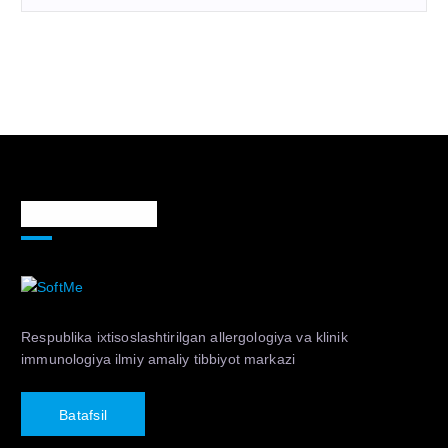
Markaz haqida
Respublika ixtisoslashtirilgan allergologiya va klinik
immunologiya ilmiy amaliy tibbiyot markazi
B
a
t
a
f
s
i
l