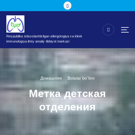
П
е
р
е
й
т
Respublika ixtisoslashtirilgan allergologiya va klinik
immunologiya ilmiy amaliy tibbiyot markazi
и
к
с
о
д
е
Домашняя
Bolalar bo’limi
р
ж
Метка детская
а
н
отделения
и
ю