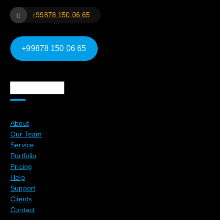
+99878 150 06 65
+99878 150 06 65
Ma`lumotlar
About
Our Team
Service
Portfolio
Pricing
Help
Support
Clients
Contact