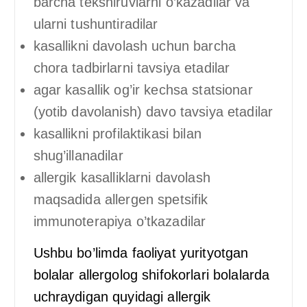
barcha tekshiruvlarni o’kazadilar va
ularni tushuntiradilar
kasallikni davolash uchun barcha
chora tadbirlarni tavsiya etadilar
agar kasallik og’ir kechsa statsionar
(yotib davolanish) davo tavsiya etadilar
kasallikni profilaktikasi bilan
shug’illanadilar
allergik kasalliklarni davolash
maqsadida allergen spetsifik
immunoterapiya o’tkazadilar
Ushbu bo’limda faoliyat yurityotgan
bolalar allergolog shifokorlari bolalarda
uchraydigan quyidagi allergik