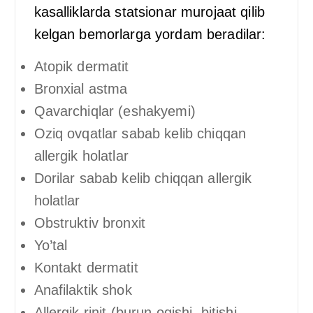
kasalliklarda statsionar murojaat qilib
kelgan bemorlarga yordam beradilar:
Atopik dermatit
Bronxial astma
Qavarchiqlar (eshakyemi)
Oziq ovqatlar sabab kelib chiqqan
allergik holatlar
Dorilar sabab kelib chiqqan allergik
holatlar
Obstruktiv bronxit
Yo’tal
Kontakt dermatit
Anafilaktik shok
Allergik rinit (burun oqishi, bitishi,