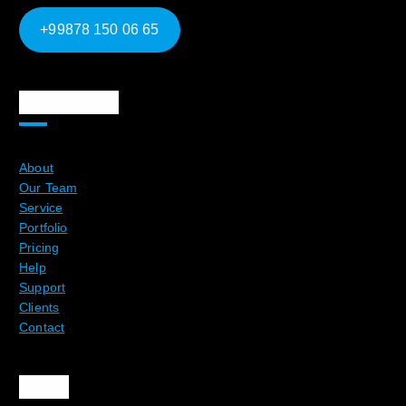
+99878 150 06 65
Ma`lumotlar
About
Our Team
Service
Portfolio
Pricing
Help
Support
Clients
Contact
Aloqa