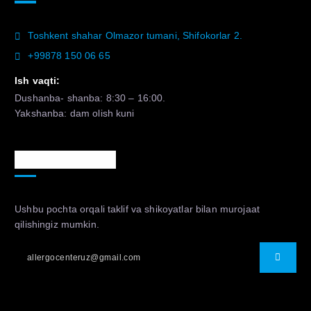
Toshkent shahar Olmazor tumani, Shifokorlar 2.
+99878 150 06 65
Ish vaqti:
Dushanba- shanba: 8:30 – 16:00.
Yakshanba: dam olish kuni
Murojaat uchun
Ushbu pochta orqali taklif va shikoyatlar bilan murojaat
qilishingiz mumkin.