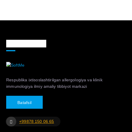
Markaz haqida
Respublika ixtisoslashtirilgan allergologiya va klinik
immunologiya ilmiy amaliy tibbiyot markazi
B
a
t
a
f
s
i
l
+99878 150 06 65