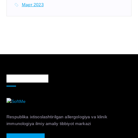
Март 2023
Markaz haqida
Respublika ixtisoslashtirilgan allergologiya va klinik
immunologiya ilmiy amaliy tibbiyot markazi