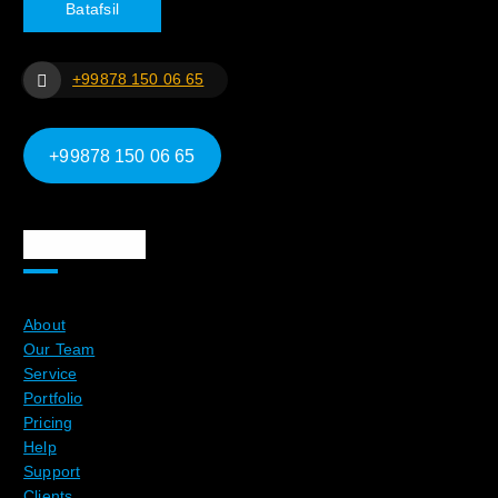
B
a
t
a
f
s
i
l
+99878 150 06 65
+99878 150 06 65
Ma`lumotlar
About
Our Team
Service
Portfolio
Pricing
Help
Support
Clients