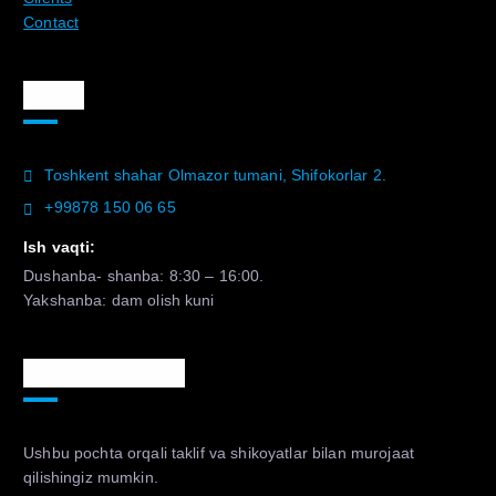
Contact
Aloqa
Toshkent shahar Olmazor tumani, Shifokorlar 2.
+99878 150 06 65
Ish vaqti:
Dushanba- shanba: 8:30 – 16:00.
Yakshanba: dam olish kuni
Murojaat uchun
Ushbu pochta orqali taklif va shikoyatlar bilan murojaat
qilishingiz mumkin.