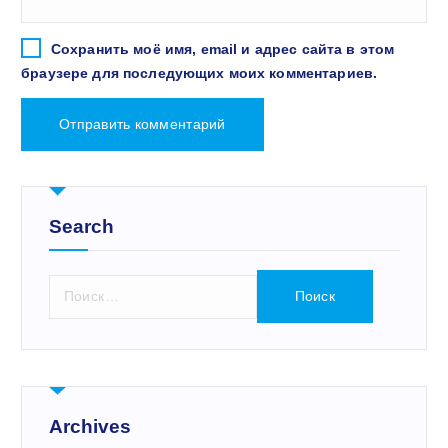
Сохранить моё имя, email и адрес сайта в этом
браузере для последующих моих комментариев.
Search
Н
а
й
т
и
:
Archives