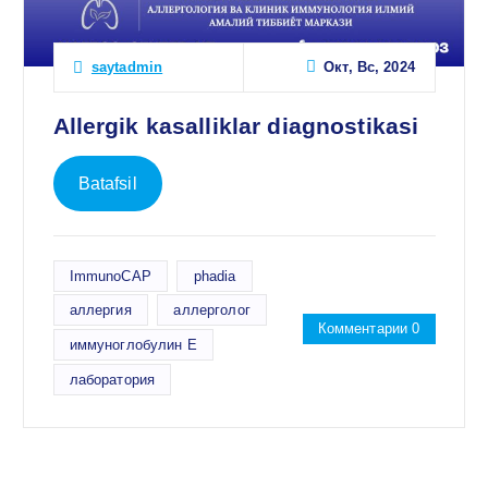
Окт, Вс, 2024
saytadmin
Allergik kasalliklar diagnostikasi
Batafsil
ImmunoCAP
phadia
аллергия
аллерголог
Комментарии 0
иммуноглобулин Е
лаборатория