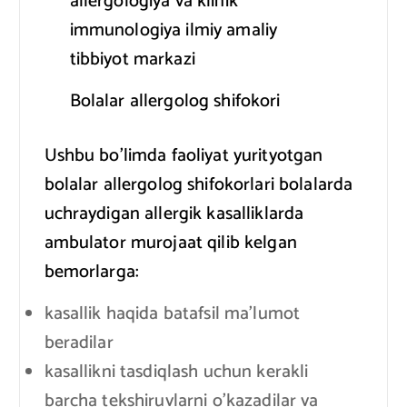
allergologiya va klinik
immunologiya ilmiy amaliy
tibbiyot markazi
Bolalar allergolog shifokori
Ushbu bo’limda faoliyat yurityotgan
bolalar allergolog shifokorlari bolalarda
uchraydigan allergik kasalliklarda
ambulator murojaat qilib kelgan
bemorlarga:
kasallik haqida batafsil ma’lumot
beradilar
kasallikni tasdiqlash uchun kerakli
barcha tekshiruvlarni o’kazadilar va