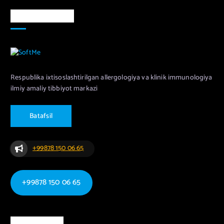
Markaz haqida
Respublika ixtisoslashtirilgan allergologiya va klinik immunologiya
ilmiy amaliy tibbiyot markazi
B
a
t
a
f
s
i
l
+99878 150 06 65
+99878 150 06 65
Ma`lumotlar