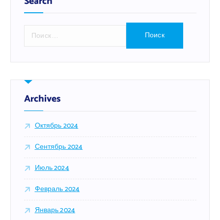
Search
Н
а
й
т
и
:
Archives
Октябрь 2024
Сентябрь 2024
Июль 2024
Февраль 2024
Январь 2024