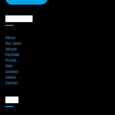
Ma`lumotlar
About
Our Team
Service
Portfolio
Pricing
Help
Support
Clients
Contact
Aloqa