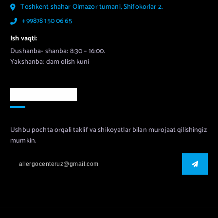
Toshkent shahar Olmazor tumani, Shifokorlar 2.
+99878 150 06 65
Ish vaqti:
Dushanba- shanba: 8:30 – 16:00.
Yakshanba: dam olish kuni
Murojaat uchun
Ushbu pochta orqali taklif va shikoyatlar bilan murojaat qilishingiz
mumkin.