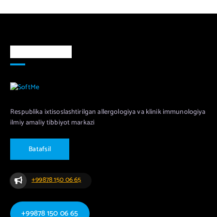
Markaz haqida
Respublika ixtisoslashtirilgan allergologiya va klinik immunologiya
ilmiy amaliy tibbiyot markazi
B
a
t
a
f
s
i
l
+99878 150 06 65
+99878 150 06 65