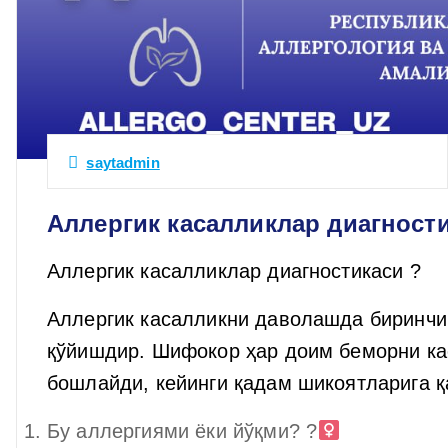
saytadmin
Аллергик касалликлар диагност
Аллергик касалликлар диагностикаси ?
Аллергик касалликни даволашда биринчи 
қўйишдир. Шифокор ҳар доим беморни ка
бошлайди, кейинги қадам шикоятларига қ
Бу аллергиями ёки йўқми? ?‍