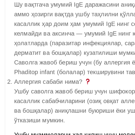
Шу вақтгача умумий IgE даражасини ани
аммо ҳозирги вақтда ушбу таҳлилни қўлл
касаллик ҳар доим ҳам умумий IgE нинг 
келмайди ва аксинча — умумий IgE нинг 
ҳолатларда (паразитар инфекциялар, сара
дерматит ва бошқалар) кузатилиши мумк
Саволга жавоб бериш учун (бу аллергия ё
Phaditop infant (болалар) текширувини т
Аллергия сабаби нима?
Ушбу саволга жавоб бериш учун шифокор
касаллик сабабчиларини (озиқ овқат алле
ва бошқалар) аниқлашни буюриши ёки уш
ўтказиши мумкин.
Ушбу муаммоларни ҳал қилиш учун молек