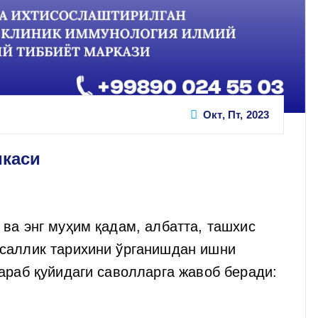
Окт, Пт, 2023
икаси
ва энг муҳим қадам, албатта, ташхис
саллик тарихини ўрганишдан ишни
араб қуйидаги саволларга жавоб беради: