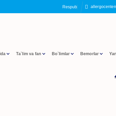
allergocente
R
e
s
p
u
b
l
i
k
a
a
l
l
e
r
ida
Ta`lim va fan
Bo`limlar
Bemorlar
Yan