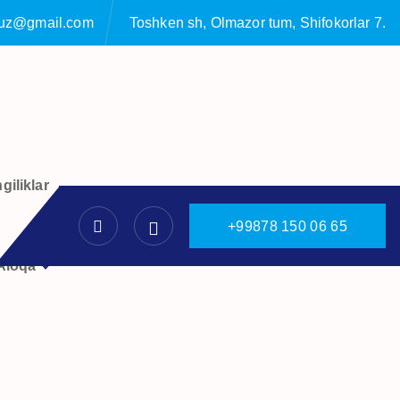
ruz@gmail.com
Toshken sh, Olmazor tum, Shifokorlar 7.
giliklar
+
9
9
8
7
8
1
5
0
0
6
6
5
Aloqa