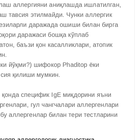
қлаш аллергияни аниқлашда ишлатилган,
аш тавсия этилмайди. Чунки аллергик
сезиларли даражада ошиши билан бирга
юқори даражаси бошқа кўплаб
тон, баъзи қон касалликлари, атопик
ин.
ки йўқми?) шифокор Phaditop ёки
авсия қилиши мумкин.
 қонда специфик IgE миқдорини яъни
ргенлари, гул чангчалари аллергенлари
бу аллергенлар билан тери тестларини
уляр аллергологик диагностика –