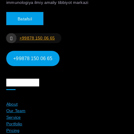
immunologiya ilmiy amaliy tibbiyot markazi
B
a
t
a
f
s
i
l
+99878 150 06 65
+99878 150 06 65
Ma`lumotlar
About
Our Team
Service
Portfolio
Pricing