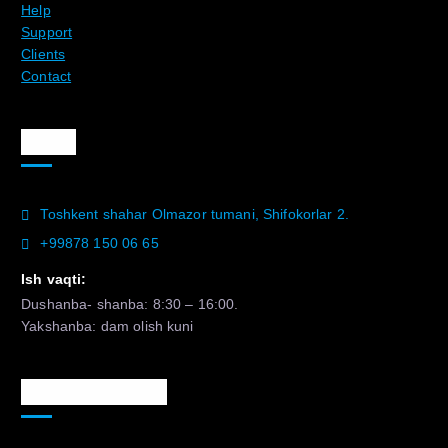
Help
Support
Clients
Contact
Aloqa
Toshkent shahar Olmazor tumani, Shifokorlar 2.
+99878 150 06 65
Ish vaqti:
Dushanba- shanba: 8:30 – 16:00.
Yakshanba: dam olish kuni
Murojaat uchun