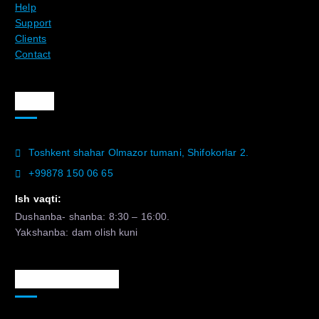
Help
Support
Clients
Contact
Aloqa
Toshkent shahar Olmazor tumani, Shifokorlar 2.
+99878 150 06 65
Ish vaqti:
Dushanba- shanba: 8:30 – 16:00.
Yakshanba: dam olish kuni
Murojaat uchun