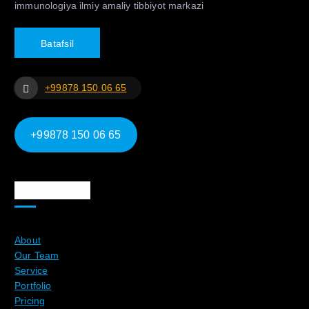
immunologiya ilmiy amaliy tibbiyot markazi
B
a
t
a
f
s
i
l
+99878 150 06 65
+99878 150 06 65
Ma`lumotlar
About
Our Team
Service
Portfolio
Pricing