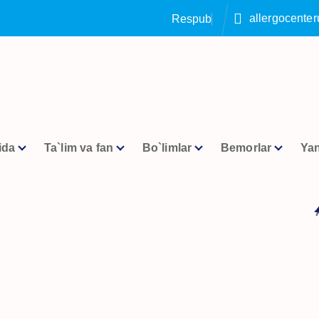
allergocente
R
e
s
p
u
b
l
i
k
a
a
l
l
e
r
g
o
l
o
ida
Ta`lim va fan
Bo`limlar
Bemorlar
Yan