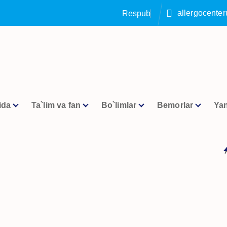
allergocente
R
e
s
p
u
b
l
i
k
a
a
l
l
e
ida
Ta`lim va fan
Bo`limlar
Bemorlar
Yan