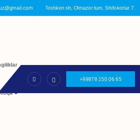
ruz@gmail.com
Toshken sh, Olmazor tum, Shifokorlar 7.
giliklar
+
9
9
8
7
8
1
5
0
0
6
6
5
Aloqa