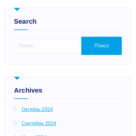
Search
Н
а
й
т
и
:
Archives
Октябрь 2024
Сентябрь 2024